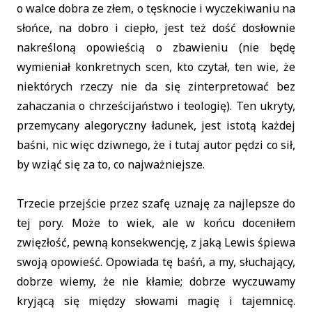
o walce dobra ze złem, o tęsknocie i wyczekiwaniu na
słońce, na dobro i ciepło, jest też dość dosłownie
nakreśloną opowieścią o zbawieniu (nie będę
wymieniał konkretnych scen, kto czytał, ten wie, że
niektórych rzeczy nie da się zinterpretować bez
zahaczania o chrześcijaństwo i teologię). Ten ukryty,
przemycany alegoryczny ładunek, jest istotą każdej
baśni, nic więc dziwnego, że i tutaj autor pędzi co sił,
by wziąć się za to, co najważniejsze.
Trzecie przejście przez szafę uznaję za najlepsze do
tej pory. Może to wiek, ale w końcu doceniłem
zwięzłość, pewną konsekwencję, z jaką Lewis śpiewa
swoją opowieść. Opowiada tę baśń, a my, słuchający,
dobrze wiemy, że nie kłamie; dobrze wyczuwamy
kryjącą się między słowami magię i tajemnicę.