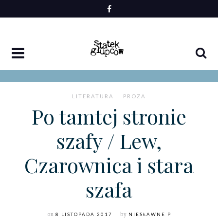
Skip
to
content
LITERATURA
PROZA
Po tamtej stronie
szafy / Lew,
Czarownica i stara
szafa
on
8 LISTOPADA 2017
by
NIESŁAWNE P