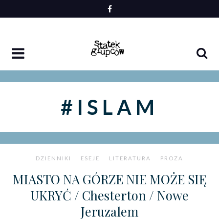
Skip
to
content
#ISLAM
DZIENNIKI
ESEJE
LITERATURA
PROZA
MIASTO NA GÓRZE NIE MOŻE SIĘ
UKRYĆ / Chesterton / Nowe
Jeruzalem