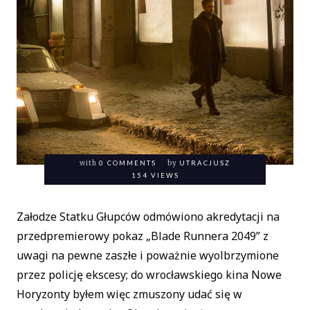
with
0 COMMENTS
by
UTRACJUSZ
154 VIEWS
Załodze Statku Głupców odmówiono akredytacji na
przedpremierowy pokaz „Blade Runnera 2049” z
uwagi na pewne zaszłe i poważnie wyolbrzymione
przez policję ekscesy; do wrocławskiego kina Nowe
Horyzonty byłem więc zmuszony udać się w