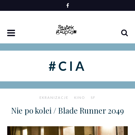
Skip
to
content
#CIA
EKRANIZACJE
KINO
SF
Nie po kolei / Blade Runner 2049