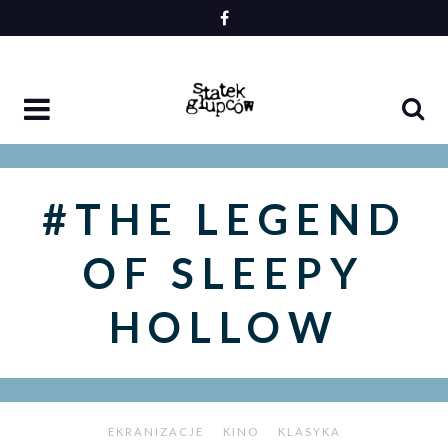
Skip
to
content
#THE LEGEND
OF SLEEPY
HOLLOW
EKRANIZACJE
KINO
KLASYKA