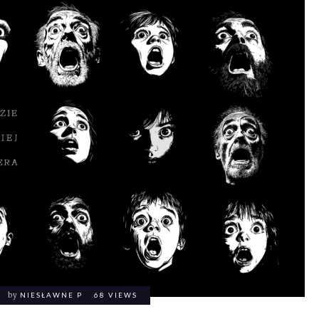
by
NIESŁAWNE P
68 VIEWS