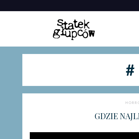
Skip
to
content
HORR
GDZIE NAJL