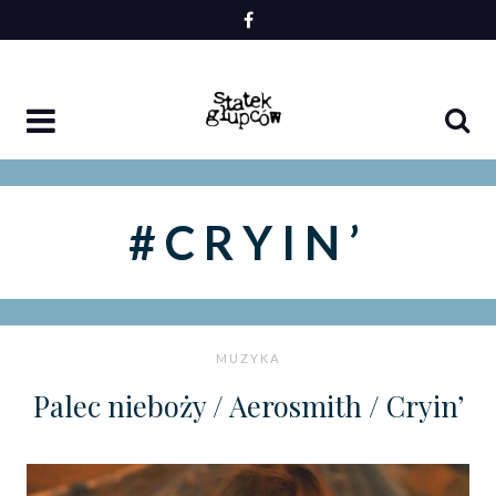
Skip
to
content
#CRYIN’
MUZYKA
Palec nieboży / Aerosmith / Cryin’