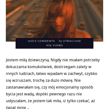
with
0 COMMENTS
by
UTRACJUSZ
456 VIEWS
Jestem miłą dziewczyną. Nigdy nie miałam potrzeby
dokuczania komukolwiek, dostrzegam zalety w
innych ludziach, łatwo wpadam w zachwyt, szybko
się wzruszam, trochę za dużo mówię. Nie
zastanawiałam się, czy mój emocjonalny sposób
bycia jest wadą, dopóki pewnego razu nie
usłyszałam, że jestem tak miła, iż tylko czekać, aż
świat mnie ...