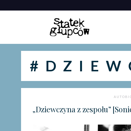
Skip
to
content
#DZIEW
AUTOBI
„Dziewczyna z zespołu” [Soni