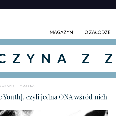
MAGAZYN
O ZAŁODZE
CZYNA Z 
OGRAFIE
MUZYKA
c Youth], czyli jedna ONA wśród nich