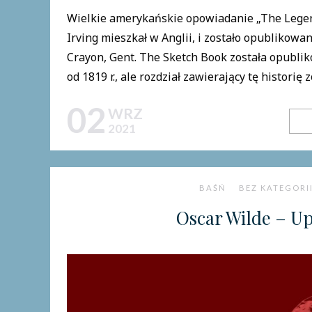
Wielkie amerykańskie opowiadanie „The Legen
Irving mieszkał w Anglii, i zostało opublikow
Crayon, Gent. The Sketch Book została opubl
od 1819 r., ale rozdział zawierający tę historię z
02
WRZ
2021
BAŚŃ
BEZ KATEGORI
Oscar Wilde – Up