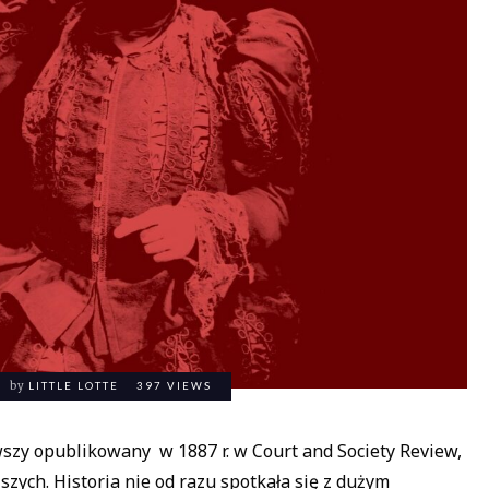
by
LITTLE LOTTE
397 VIEWS
rwszy opublikowany w 1887 r. w Court and Society Review,
ych. Historia nie od razu spotkała się z dużym