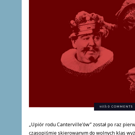
with
0 COMMENTS
„Upiór rodu Canterville'ów” został po raz pie
czasopiśmie skierowanym do wolnych klas wyższ