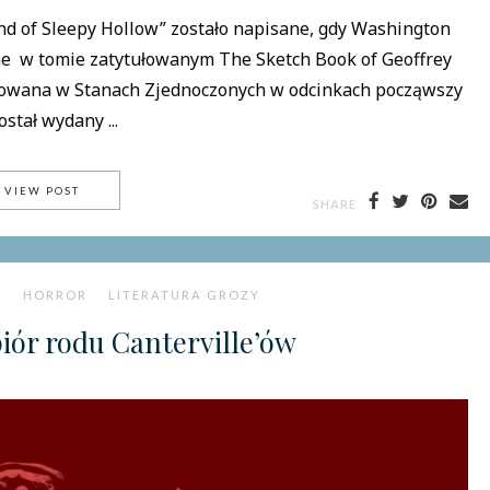
d of Sleepy Hollow” zostało napisane, gdy Washington
ane w tomie zatytułowanym The Sketch Book of Geoffrey
ikowana w Stanach Zjednoczonych w odcinkach począwszy
ostał wydany ...
WASHINGTON IRVING – THE LEGEND OF SLEEPY HOLLOW
VIEW POST
SHARE
I
HORROR
LITERATURA GROZY
iór rodu Canterville’ów