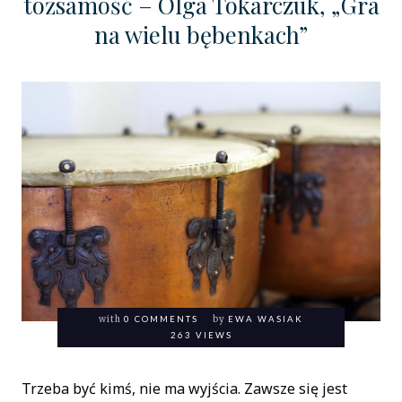
tożsamość – Olga Tokarczuk, „Gra
na wielu bębenkach”
with
0 COMMENTS
by
EWA WASIAK
263 VIEWS
Trzeba być kimś, nie ma wyjścia. Zawsze się jest