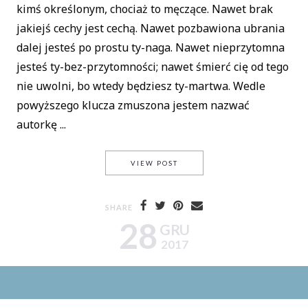
kimś określonym, chociaż to męczące. Nawet brak
jakiejś cechy jest cechą. Nawet pozbawiona ubrania
dalej jesteś po prostu ty-naga. Nawet nieprzytomna
jesteś ty-bez-przytomności; nawet śmierć cię od tego
nie uwolni, bo wtedy będziesz ty-martwa. Wedle
powyższego klucza zmuszona jestem nazwać
autorkę ...
JEŚLI BĘBNIĆ, TO TYLKO WE
VIEW POST
SHARE
28
GRU
2017