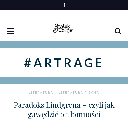
Skip
to
content
#ARTRAGE
LITERATURA
LITERATURA PIĘKNA
Paradoks Lindgrena – czyli jak
gawędzić o ułomności