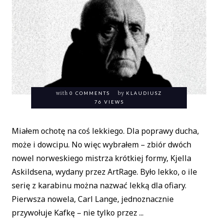
with
0 COMMENTS
by
KLAUDIUSZ
76 VIEWS
Miałem ochotę na coś lekkiego. Dla poprawy ducha,
może i dowcipu. No więc wybrałem – zbiór dwóch
nowel norweskiego mistrza krótkiej formy, Kjella
Askildsena, wydany przez ArtRage. Było lekko, o ile
serię z karabinu można nazwać lekką dla ofiary.
Pierwsza nowela, Carl Lange, jednoznacznie
przywołuje Kafkę – nie tylko przez ...