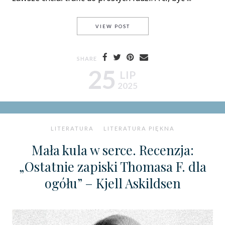
PARADOKS LINDGRENA – CZY
VIEW POST
SHARE
25
LIP
2025
LITERATURA
LITERATURA PIĘKNA
Mała kula w serce. Recenzja:
„Ostatnie zapiski Thomasa F. dla
ogółu” – Kjell Askildsen