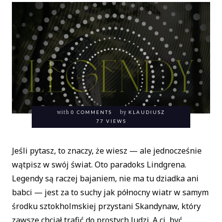
with
0 COMMENTS
by
KLAUDIUSZ
77 VIEWS
Jeśli pytasz, to znaczy, że wiesz — ale jednocześnie
wątpisz w swój świat. Oto paradoks Lindgrena.
Legendy są raczej bajaniem, nie ma tu dziadka ani
babci — jest za to suchy jak północny wiatr w samym
środku sztokholmskiej przystani Skandynaw, który
zawsze chciał trafić do prostych ludzi. A ci, być ...