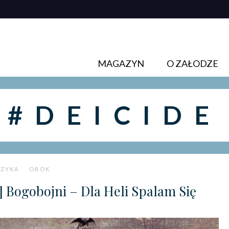
MAGAZYN
O ZAŁODZE
#DEICIDE
ZYKA
OBOK
] Bogobojni – Dla Heli Spalam Się