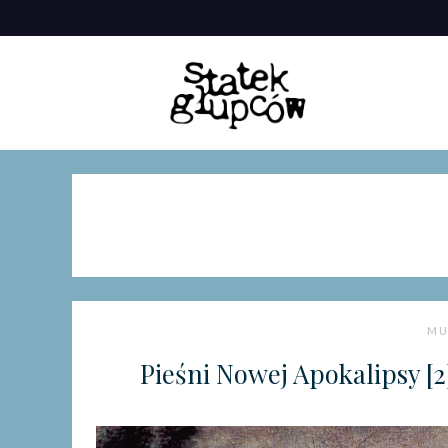
Skip
to
content
MU
Pieśni Nowej Apokalipsy [2