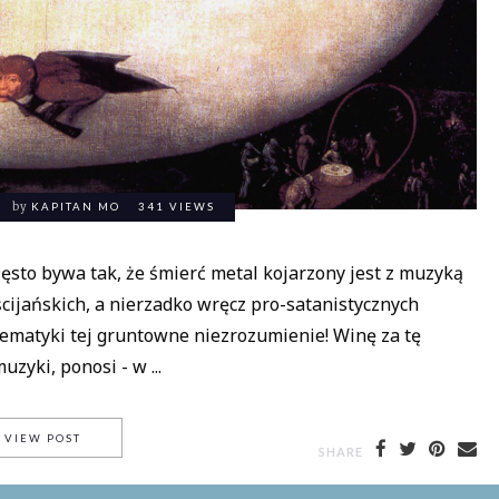
by
KAPITAN MO
341 VIEWS
to bywa tak, że śmierć metal kojarzony jest z muzyką
ścijańskich, a nierzadko wręcz pro-satanistycznych
 tematyki tej gruntowne niezrozumienie! Winę za tę
zyki, ponosi - w ...
PIEŚNI NOWEJ APOKALIPSY [2] BOGOBOJNI – DLA HELI SPA
VIEW POST
SHARE