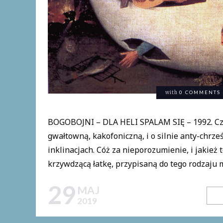
with
0 COMMENTS
BOGOBOJNI – DLA HELI SPALAM SIĘ – 1992. Częs
gwałtowną, kakofoniczną, i o silnie anty-chrze
inklinacjach. Cóż za nieporozumienie, i jakież
krzywdzącą łatkę, przypisaną do tego rodzaju mu
29
MAJ
2019