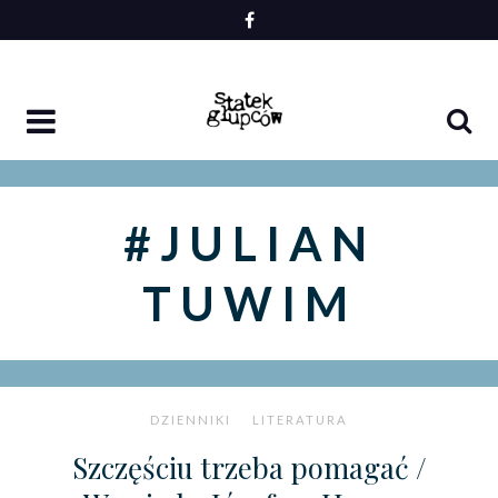
Skip
to
content
#JULIAN
TUWIM
DZIENNIKI
LITERATURA
Szczęściu trzeba pomagać /