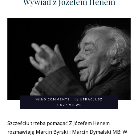
Wywiad z Józefem Henem
with
0 COMMENTS
by
UTRACJUSZ
1 077 VIEWS
Szczęściu trzeba pomagać Z Józefem Henem
rozmawiają Marcin Byrski i Marcin Dymalski MB: W