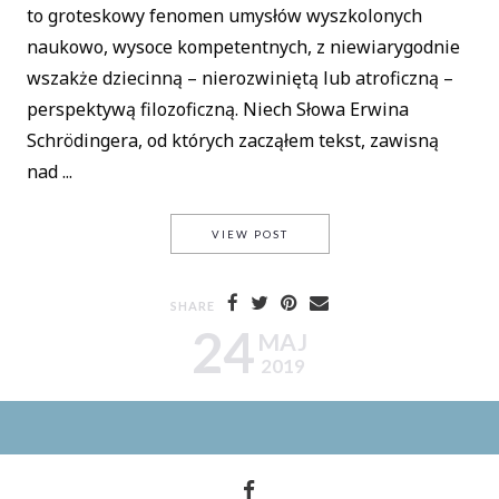
to groteskowy fenomen umysłów wyszkolonych
naukowo, wysoce kompetentnych, z niewiarygodnie
wszakże dziecinną – nierozwiniętą lub atroficzną –
perspektywą filozoficzną. Niech Słowa Erwina
Schrödingera, od których zacząłem tekst, zawisną
nad ...
O TYM, JAK HAWKING Z MLOD
VIEW POST
SHARE
24
MAJ
2019