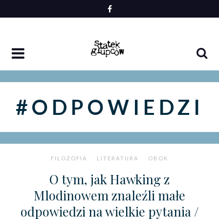
Skip
to
content
#ODPOWIEDZI
FILOZOFIA
LITERATURA
OBOK
O tym, jak Hawking z
Mlodinowem znaleźli małe
odpowiedzi na wielkie pytania /