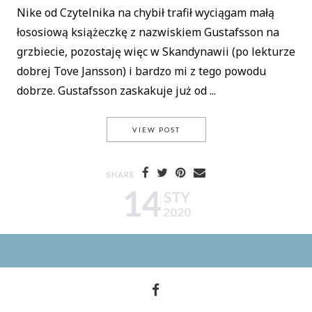
Nike od Czytelnika na chybił trafił wyciągam małą
łososiową książeczkę z nazwiskiem Gustafsson na
grzbiecie, pozostaję więc w Skandynawii (po lekturze
dobrej Tove Jansson) i bardzo mi z tego powodu
dobrze. Gustafsson zaskakuje już od ...
POD SKRZYDŁEM NIKIE #5 / 
VIEW POST
SHARE
14
STY
2020