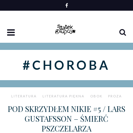
Skip
to
content
#CHOROBA
LITERATURA
LITERATURA PIĘKNA
OBOK
PROZA
POD SKRZYDŁEM NIKIE #5 / LARS
GUSTAFSSON – ŚMIERĆ
PSZCZELARZA