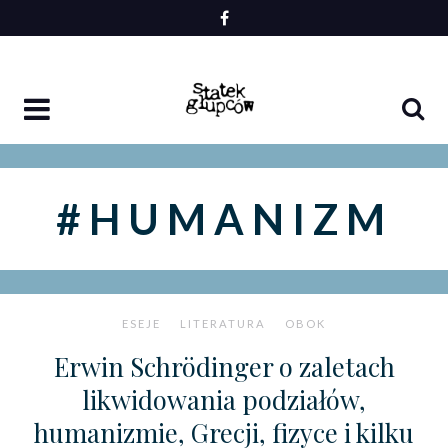
Skip
to
content
#HUMANIZM
ESEJE
LITERATURA
OBOK
Erwin Schrödinger o zaletach
likwidowania podziałów,
humanizmie, Grecji, fizyce i kilku