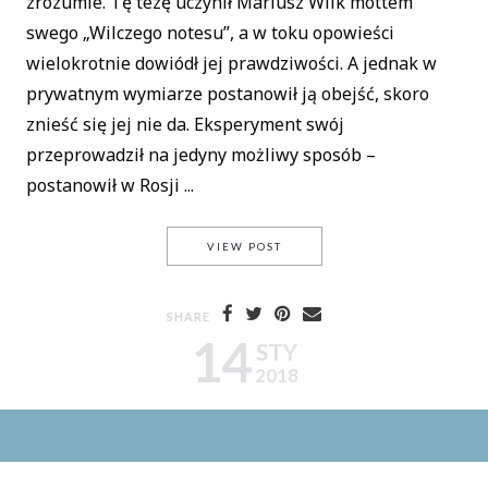
zrozumie. Tę tezę uczynił Mariusz Wilk mottem
swego „Wilczego notesu”, a w toku opowieści
wielokrotnie dowiódł jej prawdziwości. A jednak w
prywatnym wymiarze postanowił ją obejść, skoro
znieść się jej nie da. Eksperyment swój
przeprowadził na jedyny możliwy sposób –
postanowił w Rosji ...
ZŁAMANA DUSZA / „WILCZY N
VIEW POST
SHARE
14
STY
2018