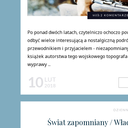
with
2 KOMENTARZ
Po ponad dwóch latach, czytelniczo ochoczo pow
odbyć wielce interesującą a nostalgiczną pod
przewodnikiem i przyjacielem - niezapomniany
książek autorstwa tego wojskowego topografa 
wyprawy ...
10
LUT
2018
DZIENN
Świat zapomniany / Wład