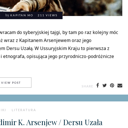
E
by
KAPITAN MO
211 VIEWS
racam do syberyjskiej tajgi, by tam po raz kolejny móc
róż wraz z Kapitanem Arsenjewem oraz jego
m Dersu Uzałą. W Ussuryjskim Kraju to pierwsza z
i etnografa, opisująca jego przyrodniczo-podróżnicze
ŚWIAT ZAPOMNIANY / WŁADIMIR K. ARSENJEW / W USSUR
VIEW POST
SHARE
IKI
LITERATURA
imir K. Arsenjew / Dersu Uzała