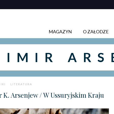
MAGAZYN
O ZAŁODZE
DIMIR ARS
IKI
LITERATURA
 K. Arsenjew / W Ussuryjskim Kraju