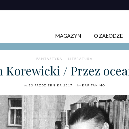
MAGAZYN
O ZAŁODZE
FANTASTYKA
LITERATURA
 Korewicki / Przez ocea
on
23 PAŹDZIERNIKA 2017
by
KAPITAN MO