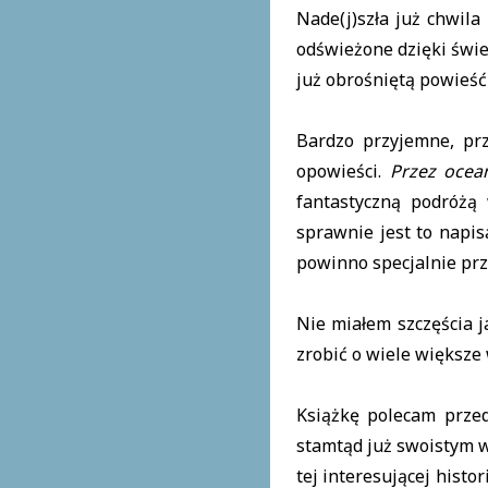
Nade(j)szła już chwila
odświeżone dzięki świe
już obrośniętą powieś
Bardzo przyjemne, pr
opowieści.
Przez oce
fantastyczną podróżą 
sprawnie jest to napis
powinno specjalnie prze
Nie miałem szczęścia j
zrobić o wiele większe 
Książkę polecam przed
stamtąd już swoistym 
tej interesującej hist