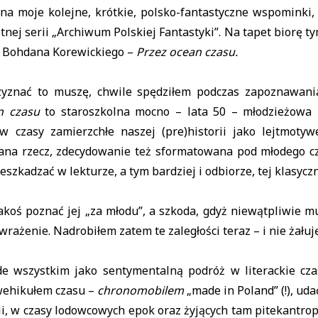
 na moje kolejne, krótkie, polsko-fantastyczne wspominki,
tnej serii „Archiwum Polskiej Fantastyki”. Na tapet biorę t
ć Bohdana Korewickiego –
Przez ocean czasu.
zyznać to muszę, chwile spędziłem podczas zapoznawani
an czasu
t
o staroszkolna mocno – lata 50 – młodzieżowa 
w czasy zamierzchłe naszej (pre)historii jako lejtmotywe
ana rzecz, zdecydowanie też sformatowana pod młodego czy
szkadzać w lekturze, a tym bardziej i odbiorze, tej klasyczne
akoś poznać jej „za młodu”, a szkoda, gdyż niewątpliwie 
wrażenie. Nadrobiłem zatem te zaległości teraz – i nie żałuję
e wszystkim jako sentymentalną podróż w literackie cza
wehikułem czasu –
chronomobilem
„made in Poland” (!), ud
orii, w czasy lodowcowych epok oraz żyjących tam pitekantro