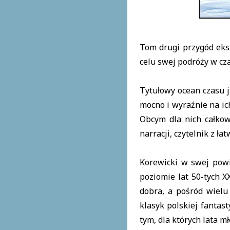
Tom drugi przygód eks
celu swej podróży w cz
Tytułowy ocean czasu j
mocno i wyraźnie na ic
Obcym dla nich całkow
narracji, czytelnik z ł
Korewicki w swej powi
poziomie lat 50-tych X
dobra, a pośród wielu
klasyk polskiej fantas
tym, dla których lata m