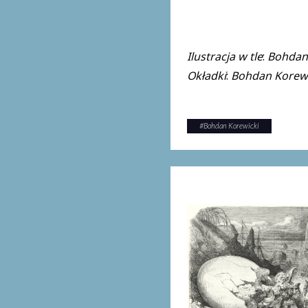
Ilustracja w tle
:
Bohdan 
Okładki
:
Bohdan Korewic
#
Bohdan Korewicki