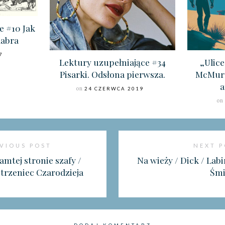
e #10 Jak
dabra
7
Lektury uzupełniające #34
„Ulic
Pisarki. Odsłona pierwsza.
McMurt
a
on
24 CZERWCA 2019
o
VIOUS POST
NEXT 
amtej stronie szafy /
Na wieży / Dick / Lab
strzeniec Czarodzieja
Śmi