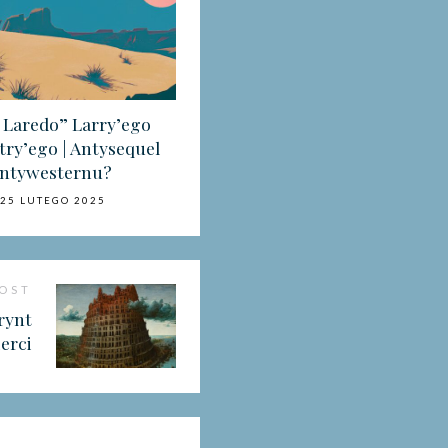
e Laredo” Larry’ego
ry’ego | Antysequel
ntywesternu?
n
25 LUTEGO 2025
POST
irynt
erci