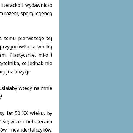
 literacko i wydawniczo
ym razem, sporą legendą
a tomu pierwszego tej
przygodówka, z wielką
m. Plastycznie, miło i
telnika, co jednak nie
j już pozycji.
musiałaby wtedy na mnie
!
sy lat 50 XX wieku, by
ać się wraz z bohaterami
pów i neandertalczyków.