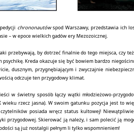
pedycji
chrononautów
spod Warszawy, przedstawia ich los
asie – w epoce wielkich gadów ery Mezozoicznej.
aki przebywają, by dotrzeć finalnie do tego miejsca, czy te
h psychikę. Kreda okazuje się być bowiem bardzo niegościn
icie, dusznym, przygnębiającym i zwyczajnie niebezpiecz
atwością odczuje ten przygodowy klimat.
eści w świetny sposób łączy wątki młodzieżowo-przygod
X wieku rzecz jasna). W swoim gatunku pozycja jest to wi
 czytelników posiada wręcz status kultowej! Niewątpliwi
tyki przygodowej. Skierować ją należy, i sam polecić ją mo
łodości są już nostalgii pełnym li tylko wspomnieniem!