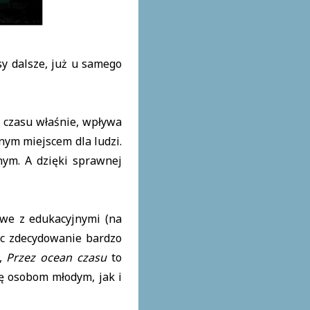
y dalsze, już u samego
ż czasu właśnie, wpływa
nym miejscem dla ludzi.
nym. A dzięki sprawnej
owe z edukacyjnymi (na
ęc zdecydowanie bardzo
e,
Przez ocean czasu
to
gę osobom młodym, jak i