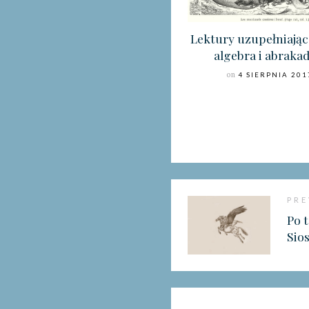
Lektury uzupełniając
algebra i abraka
on
4 SIERPNIA 201
PRE
Po t
Sio