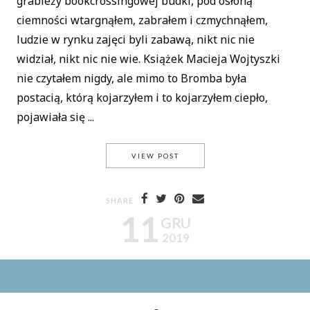
grabieży bookcrossingowej budki, pod osłoną
ciemności wtargnąłem, zabrałem i czmychnąłem,
ludzie w rynku zajęci byli zabawą, nikt nic nie
widział, nikt nic nie wie. Książek Macieja Wojtyszki
nie czytałem nigdy, ale mimo to Bromba była
postacią, którą kojarzyłem i to kojarzyłem ciepło,
pojawiała się ...
O WZLOTACH I UPADKACH ŻYC
VIEW POST
SHARE
11
GRU
2019