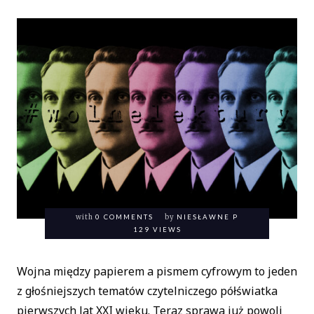
with
0 COMMENTS
by
NIESŁAWNE P
129 VIEWS
Wojna między papierem a pismem cyfrowym to jeden
z głośniejszych tematów czytelniczego półświatka
pierwszych lat XXI wieku. Teraz sprawa już powoli