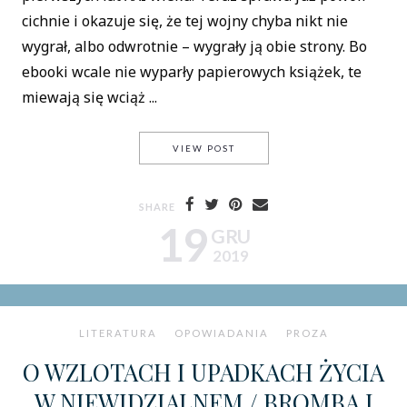
cichnie i okazuje się, że tej wojny chyba nikt nie
wygrał, albo odwrotnie – wygrały ją obie strony. Bo
ebooki wcale nie wyparły papierowych książek, te
miewają się wciąż ...
GRABIŃSKI NA WOLNYCH LE
VIEW POST
SHARE
19
GRU
2019
LITERATURA
OPOWIADANIA
PROZA
O WZLOTACH I UPADKACH ŻYCIA
W NIEWIDZIALNEM / BROMBA I