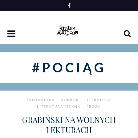
Skip
to
content
#POCIĄG
FANTASTYKA
HORROR
LITERATURA
LITERATURA PIĘKNA
PROZA
GRABIŃSKI NA WOLNYCH
LEKTURACH