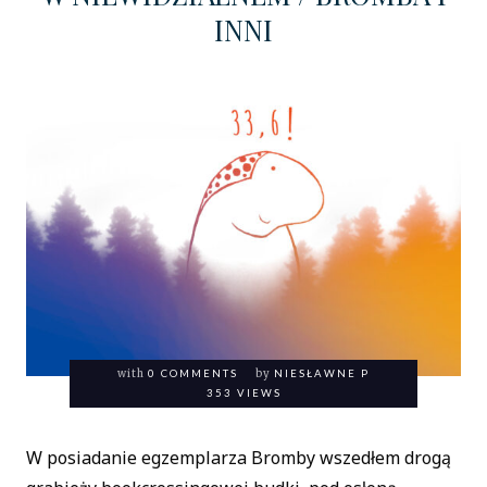
INNI
with
0 COMMENTS
by
NIESŁAWNE P
353 VIEWS
W posiadanie egzemplarza Bromby wszedłem drogą