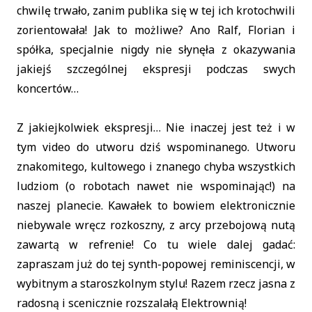
chwilę trwało, zanim publika się w tej ich krotochwili
zorientowała! Jak to możliwe? Ano Ralf, Florian i
spółka, specjalnie nigdy nie słynęła z okazywania
jakiejś szczególnej ekspresji podczas swych
koncertów…
Z jakiejkolwiek ekspresji… Nie inaczej jest też i w
tym video do utworu dziś wspominanego. Utworu
znakomitego, kultowego i znanego chyba wszystkich
ludziom (o robotach nawet nie wspominając!) na
naszej planecie. Kawałek to bowiem elektronicznie
niebywale wręcz rozkoszny, z arcy przebojową nutą
zawartą w refrenie! Co tu wiele dalej gadać:
zapraszam już do tej synth-popowej reminiscencji, w
wybitnym a staroszkolnym stylu! Razem rzecz jasna z
radosną i scenicznie rozszalałą Elektrownią!