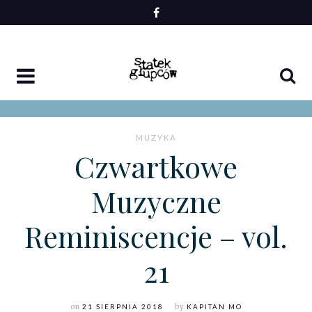
Skip
to
content
MUZYKA
Czwartkowe
Muzyczne
Reminiscencje – vol.
21
on
21 SIERPNIA 2018
by
KAPITAN MO