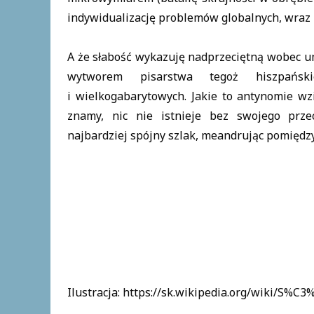
indywidualizację problemów globalnych, wraz z
A że słabość wykazuję nadprzeciętną wobec um
wytworem pisarstwa tegoż hiszpańsk
i wielkogabarytowych. Jakie to antynomie wzi
znamy, nic nie istnieje bez swojego prz
najbardziej spójny szlak, meandrując pomięd
Ilustracja: https://sk.wikipedia.org/wiki/S%C3