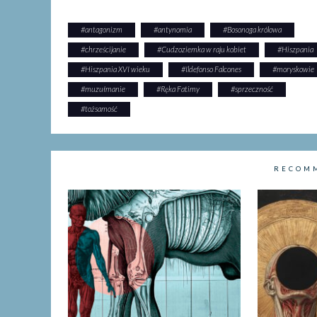
#
antagonizm
#
antynomia
#
Bosonoga królowa
#
chrześcijanie
#
Cudzoziemka w raju kobiet
#
Hiszpania
#
Hiszpania XVI wieku
#
Ildefonso Falcones
#
moryskowie
#
muzułmanie
#
Ręka Fatimy
#
sprzeczność
#
tożsamość
RECOM