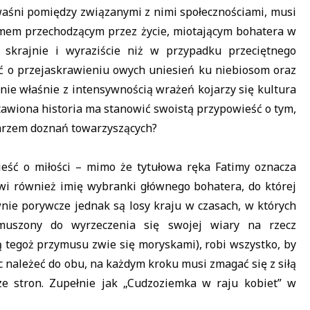
aśni pomiędzy związanymi z nimi społecznościami, musi
tormem przechodzącym przez życie, miotającym bohatera w
 skrajnie i wyraziście niż w przypadku przeciętnego
ć o przejaskrawieniu owych uniesień ku niebiosom oraz
nie właśnie z intensywnością wrażeń kojarzy się kultura
tawiona historia ma stanowić swoistą przypowieść o tym,
ntarzem doznań towarzyszących?
ieść o miłości – mimo że tytułowa ręka Fatimy oznacza
wi również imię wybranki głównego bohatera, do której
nie porywcze jednak są losy kraju w czasach, w których
muszony do wyrzeczenia się swojej wiary na rzecz
rą tegoż przymusu zwie się moryskami), robi wszystko, by
ąc należeć do obu, na każdym kroku musi zmagać się z siłą
ze stron. Zupełnie jak „Cudzoziemka w raju kobiet” w