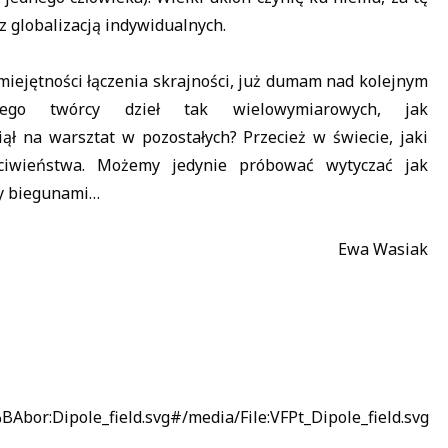
 globalizacją indywidualnych.
iejętności łączenia skrajności, już dumam nad kolejnym
iego twórcy dzieł tak wielowymiarowych, jak
ął na warsztat w pozostałych? Przecież w świecie, jaki
eciwieństwa. Możemy jedynie próbować wytyczać jak
zy biegunami…
Ewa Wasiak
%BAbor:Dipole_field.svg#/media/File:VFPt_Dipole_field.svg