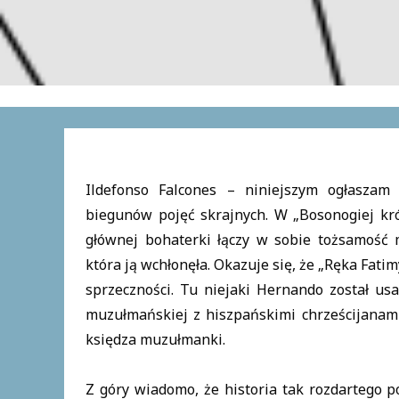
Ildefonso Falcones – niniejszym ogłaszam
biegunów pojęć skrajnych. W „Bosonogiej kró
głównej bohaterki łączy w sobie tożsamość m
która ją wchłonęła. Okazuje się, że „Ręka Fati
sprzeczności. Tu niejaki Hernando został us
muzułmańskiej z hiszpańskimi chrześcijanam
księdza muzułmanki.
Z góry wiadomo, że historia tak rozdartego