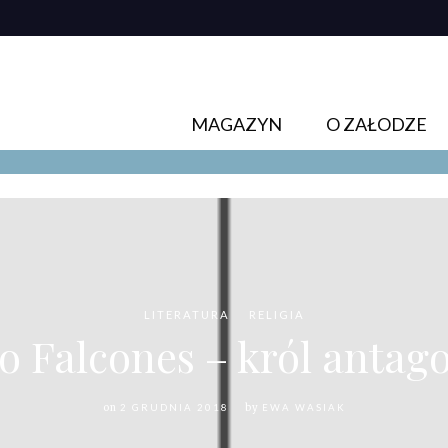
MAGAZYN
O ZAŁODZE
LITERATURA
RELIGIA
so Falcones – król anta
on
2 GRUDNIA 2018
by
EWA WASIAK