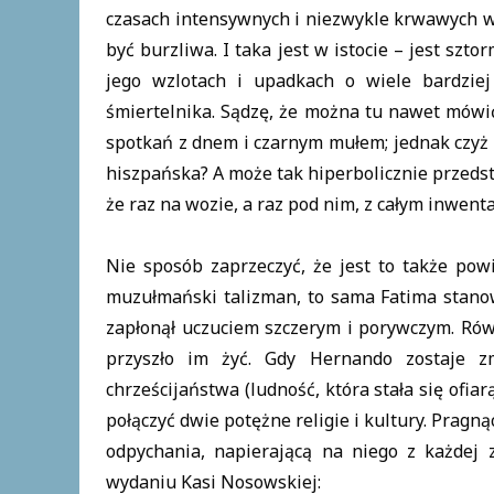
czasach intensywnych i niezwykle krwawych w
być burzliwa. I taka jest w istocie – jest sz
jego wzlotach i upadkach o wiele bardziej
śmiertelnika. Sądzę, że można tu nawet mówi
spotkań z dnem i czarnym mułem; jednak czyż 
hiszpańska? A może tak hiperbolicznie przeds
że raz na wozie, a raz pod nim, z całym inwe
Nie sposób zaprzeczyć, że jest to także pow
muzułmański talizman, to sama Fatima stano
zapłonął uczuciem szczerym i porywczym. Rów
przyszło im żyć. Gdy Hernando zostaje z
chrześcijaństwa (ludność, która stała się ofia
połączyć dwie potężne religie i kultury. Pragn
odpychania, napierającą na niego z każdej 
wydaniu Kasi Nosowskiej: