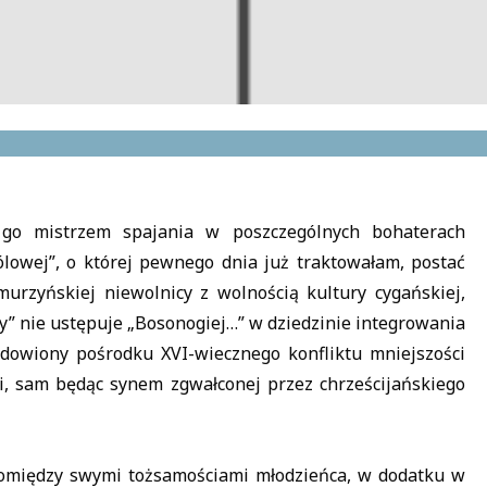
 go mistrzem spajania w poszczególnych bohaterach
lowej”, o której pewnego dnia już traktowałam, postać
urzyńskiej niewolnicy z wolnością kultury cygańskiej,
my” nie ustępuje „Bosonogiej…” w dziedzinie integrowania
adowiony pośrodku XVI-wiecznego konfliktu mniejszości
i, sam będąc synem zgwałconej przez chrześcijańskiego
 pomiędzy swymi tożsamościami młodzieńca, w dodatku w