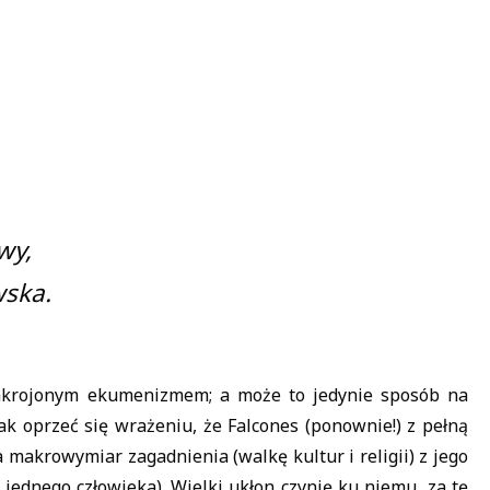
wy,
wska.
krojonym ekumenizmem; a może to jedynie sposób na
ak oprzeć się wrażeniu, że Falcones (ponownie!) z pełną
makrowymiar zagadnienia (walkę kultur i religii) z jego
jednego człowieka). Wielki ukłon czynię ku niemu, za tę