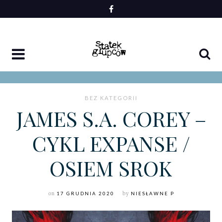
Skip
to
content
BEZ KATEGORII
JAMES S.A. COREY –
CYKL EXPANSE /
OSIEM SROK
on
17 GRUDNIA 2020
by
NIESŁAWNE P