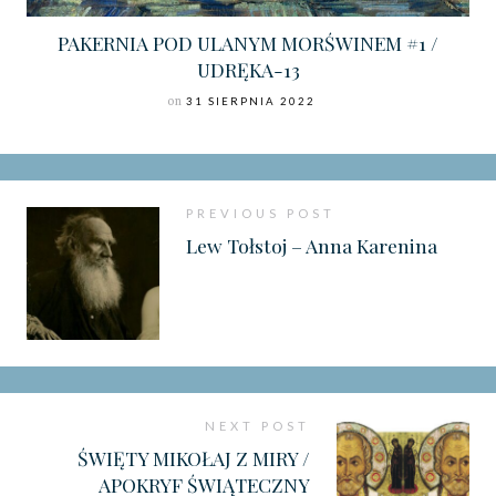
PAKERNIA POD ULANYM MORŚWINEM #1 /
UDRĘKA-13
on
31 SIERPNIA 2022
PREVIOUS POST
Lew Tołstoj – Anna Karenina
NEXT POST
ŚWIĘTY MIKOŁAJ Z MIRY /
APOKRYF ŚWIĄTECZNY