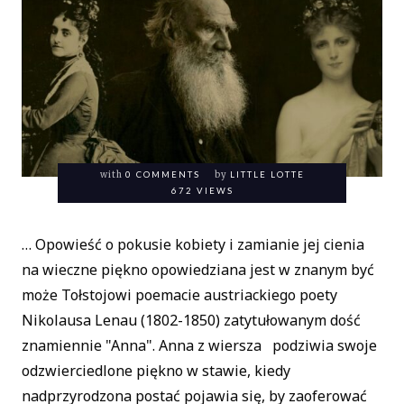
with
0 COMMENTS
by
LITTLE LOTTE
672 VIEWS
… Opowieść o pokusie kobiety i zamianie jej cienia
na wieczne piękno opowiedziana jest w znanym być
może Tołstojowi poemacie austriackiego poety
Nikolausa Lenau (1802-1850) zatytułowanym dość
znamiennie "Anna". Anna z wiersza podziwia swoje
odzwierciedlone piękno w stawie, kiedy
nadprzyrodzona postać pojawia się, by zaoferować