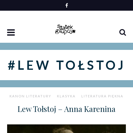
Skip
to
content
#LEW TOŁSTOJ
KANON LITERATURY
KLASYKA
LITERATURA PIĘKNA
Lew Tołstoj – Anna Karenina