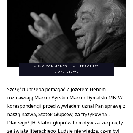
with
0 COMMENTS
by
UTRACJUSZ
1 077 VIEWS
Szczęściu trzeba pomagać Z Józefem Henem
rozmawiają Marcin Byrski i Marcin Dymalski MB: W
korespondencji przed wywiadem uznał Pan sprawę z
naszą nazwą, Statek Głupców, za “ryzykowną”.
Dlaczego? JH: Statek głupców to motyw zaczerpnięty
ze świata literackiego. Ludzie nie wiedzą, czym był