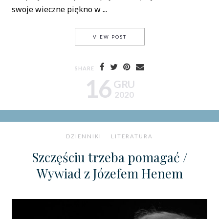
swoje wieczne piękno w ...
LEW TOŁSTOJ – ANNA KAREN
VIEW POST
SHARE
16
GRU
2020
DZIENNIKI
LITERATURA
Szczęściu trzeba pomagać /
Wywiad z Józefem Henem