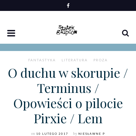
Skip
to
content
FANTASTYKA
LITERATURA
PROZA
O duchu w skorupie /
Terminus /
Opowieści o pilocie
Pirxie / Lem
on
10 LUTEGO 2017
by
NIESŁAWNE P