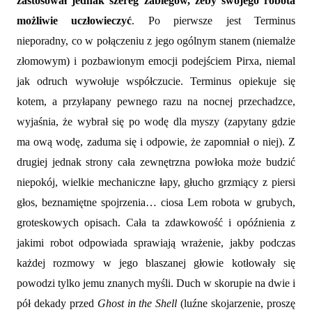
zastosował jednak szereg zabiegów, żeby swojego robota
możliwie uczłowieczyć
. Po pierwsze jest Terminus
nieporadny, co w połączeniu z jego ogólnym stanem (niemalże
złomowym) i pozbawionym emocji podejściem Pirxa, niemal
jak odruch wywołuje współczucie. Terminus opiekuje się
kotem, a przyłapany pewnego razu na nocnej przechadzce,
wyjaśnia, że wybrał się po wodę dla myszy (zapytany gdzie
ma ową wodę, zaduma się i odpowie, że zapomniał o niej). Z
drugiej jednak strony cała zewnętrzna powłoka może budzić
niepokój, wielkie mechaniczne łapy, głucho grzmiący z piersi
głos, beznamiętne spojrzenia… ciosa Lem robota w grubych,
groteskowych opisach. Cała ta zdawkowość i opóźnienia z
jakimi robot odpowiada sprawiają wrażenie, jakby podczas
każdej rozmowy w jego blaszanej głowie kotłowały się
powodzi tylko jemu znanych myśli. Duch w skorupie na dwie i
pół dekady przed
Ghost in the Shell
(luźne skojarzenie, proszę