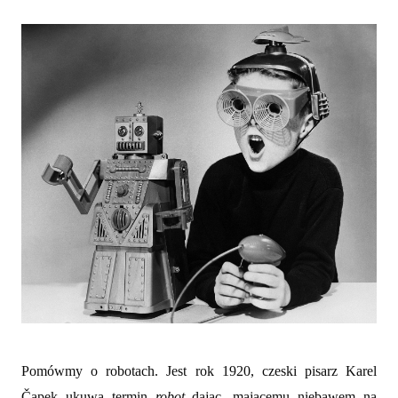
Pomówmy o robotach. Jest rok 1920, czeski pisarz
Karel
Čapek ukuwa
termin
robot
dając, mającemu niebawem na