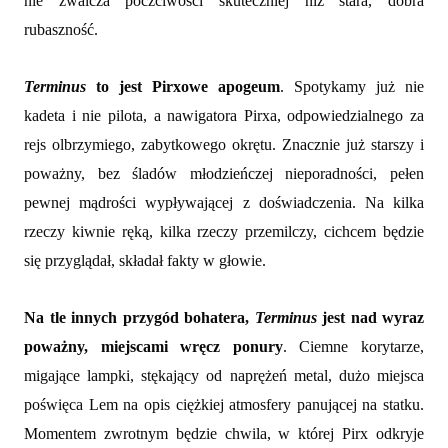
nie zwalcza poczciwości skuteczniej niż stara, dobra
rubaszność.
Terminus
to jest Pirxowe apogeum
. Spotykamy już nie
kadeta i nie pilota, a nawigatora Pirxa, odpowiedzialnego za
rejs olbrzymiego, zabytkowego okrętu. Znacznie już starszy i
poważny, bez śladów młodzieńczej nieporadności, pełen
pewnej mądrości wypływającej z doświadczenia. Na kilka
rzeczy kiwnie ręką, kilka rzeczy przemilczy, cichcem będzie
się przyglądał, składał fakty w głowie.
Na tle innych przygód bohatera,
Terminus
jest nad wyraz
poważny, miejscami wręcz ponury
. Ciemne korytarze,
migające lampki, stękający od naprężeń metal, dużo miejsca
poświęca Lem na opis ciężkiej atmosfery panującej na statku.
Momentem zwrotnym będzie chwila, w której Pirx odkryje