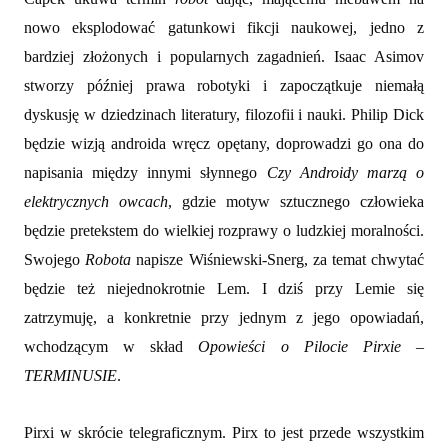
nowo eksplodować gatunkowi fikcji naukowej, jedno z
bardziej złożonych i popularnych zagadnień. Isaac Asimov
stworzy później prawa robotyki i zapoczątkuje niemałą
dyskusję w dziedzinach literatury, filozofii i nauki. Philip Dick
będzie wizją androida wręcz opętany, doprowadzi go ona do
napisania między innymi słynnego
Czy Androidy marzą o
elektrycznych owcach
, gdzie motyw sztucznego człowieka
będzie pretekstem do wielkiej rozprawy o ludzkiej moralności.
Swojego
Robota
napisze Wiśniewski-Snerg, za temat chwytać
będzie też niejednokrotnie Lem. I dziś przy Lemie się
zatrzymuję, a konkretnie przy jednym z jego opowiadań,
wchodzącym w skład
Opowieści o Pilocie Pirxie –
TERMINUSIE
.
Pirxi w skrócie telegraficznym. Pirx to jest przede wszystkim