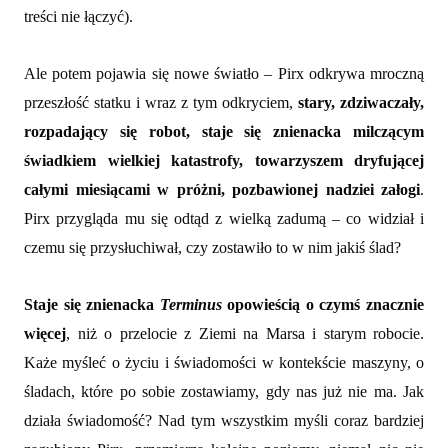
treści nie łączyć).
Ale potem pojawia się nowe światło – Pirx odkrywa mroczną
przeszłość statku i wraz z tym odkryciem,
stary, zdziwaczały,
rozpadający się robot, staje się znienacka milczącym
świadkiem wielkiej katastrofy, towarzyszem dryfującej
całymi miesiącami w próżni, pozbawionej nadziei załogi
.
Pirx przygląda mu się odtąd z wielką zadumą – co widział i
czemu się przysłuchiwał, czy zostawiło to w nim jakiś ślad?
Staje się znienacka
Terminus
opowieścią o czymś znacznie
więcej
, niż o przelocie z Ziemi na Marsa i starym robocie.
Każe myśleć o życiu i świadomości w kontekście maszyny, o
śladach, które po sobie zostawiamy, gdy nas już nie ma. Jak
działa świadomość? Nad tym wszystkim myśli coraz bardziej