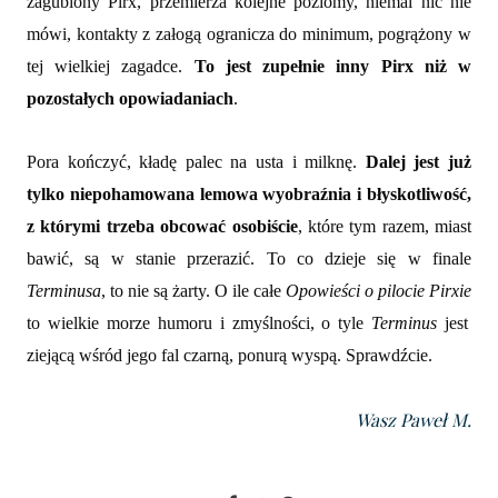
zagubiony Pirx, przemierza kolejne poziomy, niemal nic nie
mówi, kontakty z załogą ogranicza do minimum, pogrążony w
tej wielkiej zagadce.
To jest zupełnie inny Pirx niż w
pozostałych opowiadaniach
.
Pora kończyć, kładę palec na usta i milknę.
Dalej jest już
tylko niepohamowana lemowa wyobraźnia i błyskotliwość,
z którymi trzeba obcować osobiście
, które tym razem, miast
bawić, są w stanie przerazić. To co dzieje się w finale
Terminusa
, to nie są żarty. O ile całe
Opowieści o pilocie Pirxie
to wielkie morze humoru i zmyślności, o tyle
Terminus
jest
ziejącą wśród jego fal czarną, ponurą wyspą. Sprawdźcie.
Wasz Paweł M.