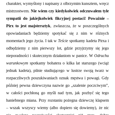
charakter, wymyślony i napisany z olbrzymim kunsztem, wręcz
mistrzostwem.
Nie wiem czy kiedykolwiek odczuwałem tyle
sympatii do jakiejkolwiek fikcyjnej postaci! Poważnie –
Pirx to jest majstersztyk
, zwłaszcza, że w poszczególnych
opowiadaniach będziemy spotykać się z nim w różnych
momentach jego życia. I tak w
Teście
spotkamy kadeta Pirxa i
odbędziemy z nim pierwszy lot, gdzie przyjrzymy się jego
nieporadności i skutecznym działaniom w panice. W
Odruchu
warunkowym
spotkamy bohatera o kilka lat starszego (wciąż
jednak kadeta), pilnie studiującego w lustrze swoją twarz w
rozpaczliwych poszukiwaniach oznak męstwa i powagi. Gdy
później pewna dziewczyna nazwie go „szalenie poczciwym”,
w całości pochłoną go myśli nad tym, jak pozbyć się tego
haniebnego miana. Przy rozstaniu pożegna dziewczę klapsem
– wszak wszyscy wiemy (albo dopiero się dowiemy), że nic