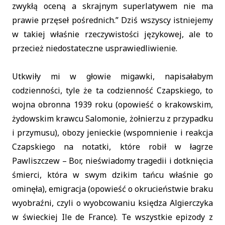
zwykłą oceną a skrajnym superlatywem nie ma
prawie przęseł pośrednich.” Dziś wszyscy istniejemy
w takiej właśnie rzeczywistości językowej, ale to
przecież niedostateczne usprawiedliwienie.
Utkwiły mi w głowie migawki, napisałabym
codzienności, tyle że ta codzienność Czapskiego, to
wojna obronna 1939 roku (opowieść o krakowskim,
żydowskim krawcu Salomonie, żołnierzu z przypadku
i przymusu), obozy jenieckie (wspomnienie i reakcja
Czapskiego na notatki, które robił w łagrze
Pawliszczew – Bor, nieświadomy tragedii i dotknięcia
śmierci, która w swym dzikim tańcu właśnie go
ominęła), emigracja (opowieść o okrucieństwie braku
wyobraźni, czyli o wyobcowaniu księdza Algierczyka
w świeckiej Ile de France). Te wszystkie epizody z