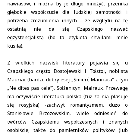
nawiasów, i można by je długo mnożyć, przenika
głębokie współczucie dla ludzkiej samotności i
potrzeba zrozumienia innych – ze względu na tę
ostatnią nie da się Czapskiego nazwać
egzystencjalistą (bo ta etykieta chwilami mnie
kusiła).
Z wielkich nazwisk literatury pojawia się u
Czapskiego często Dostojewski i Tołstoj, noblista
Mauriac (bardzo dobry esej „Śmierć Mauriaca” z tym
„Ne dites pas cela”), Sołżenicyn, Malraux. Przewagę
ma oczywiście literatura polska (tuż za nią plasuje
się rosyjska) -zachwyt romantyzmem, dużo o
Stanisławie Brzozowskim, wiele odniesień do
twórców Czapskiemu współczesnych i znanych
osobiście, także do pamiętników polityków (lub