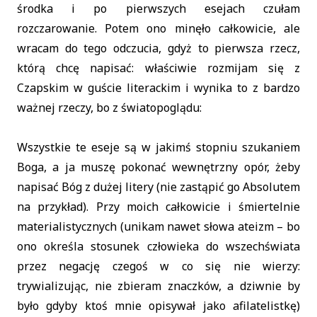
środka i po pierwszych esejach czułam
rozczarowanie. Potem ono minęło całkowicie, ale
wracam do tego odczucia, gdyż to pierwsza rzecz,
którą chcę napisać: właściwie rozmijam się z
Czapskim w guście literackim i wynika to z bardzo
ważnej rzeczy, bo z światopoglądu:
Wszystkie te eseje są w jakimś stopniu szukaniem
Boga, a ja muszę pokonać wewnętrzny opór, żeby
napisać Bóg z dużej litery (nie zastąpić go Absolutem
na przykład). Przy moich całkowicie i śmiertelnie
materialistycznych (unikam nawet słowa ateizm – bo
ono określa stosunek człowieka do wszechświata
przez negację czegoś w co się nie wierzy:
trywializując, nie zbieram znaczków, a dziwnie by
było gdyby ktoś mnie opisywał jako afilatelistkę)