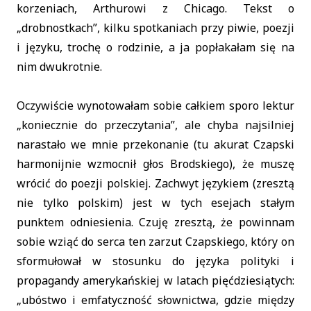
korzeniach, Arthurowi z Chicago. Tekst o
„drobnostkach”, kilku spotkaniach przy piwie, poezji
i języku, trochę o rodzinie, a ja popłakałam się na
nim dwukrotnie.
Oczywiście wynotowałam sobie całkiem sporo lektur
„koniecznie do przeczytania”, ale chyba najsilniej
narastało we mnie przekonanie (tu akurat Czapski
harmonijnie wzmocnił głos Brodskiego), że muszę
wrócić do poezji polskiej. Zachwyt językiem (zresztą
nie tylko polskim) jest w tych esejach stałym
punktem odniesienia. Czuję zresztą, że powinnam
sobie wziąć do serca ten zarzut Czapskiego, który on
sformułował w stosunku do języka polityki i
propagandy amerykańskiej w latach pięćdziesiątych:
„ubóstwo i emfatyczność słownictwa, gdzie między