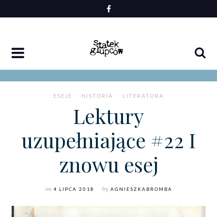
Skip
to
content
ESEJE
HISTORIA
LITERATURA
Lektury
uzupełniające #22 I
znowu esej
on
4 LIPCA 2018
by
AGNIESZKABROMBA