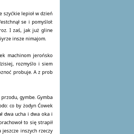
 szyćkie lepioł w dzień
estchnął se i pomyśloł:
. I zaś, jak już gline
wiyrze insze nimajom.
wek machinom jerońsko
isiej, rozmyślo i siem
oznoć probuje. A z prob
e przodu, gymbe. Gymba
iodo: co by żodyn Ćowek
ał dwa ucha i dwa oka i
rachowoł to się strapił
 jeszcze inszych rzeczy