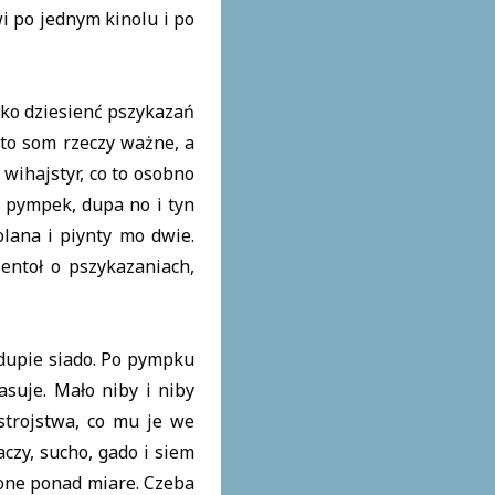
i po jednym kinolu i po
pko dziesienć pszykazań
to som rzeczy ważne, a
wihajstyr, co to osobno
, pympek, dupa no i tyn
lana i piynty mo dwie.
entoł o pszykazaniach,
 dupie siado. Po pympku
asuje. Mało niby i niby
strojstwa, co mu je we
aczy, sucho, gado i siem
o one ponad miare. Czeba