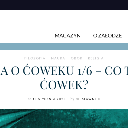
MAGAZYN
O ZAŁODZE
FILOZOFIA
NAUKA
OBOK
RELIGIA
 O ĆOWEKU 1/6 – CO 
ĆOWEK?
on
10 STYCZNIA 2020
by
NIESŁAWNE P