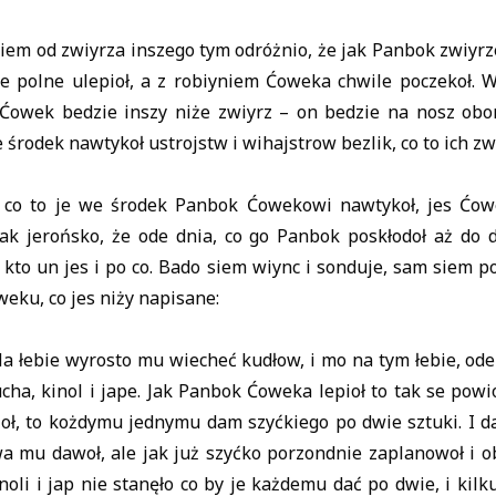
siem od zwiyrza inszego tym odróżnio, że jak Panbok zwiyrze
e polne ulepioł, a z robiyniem Ćoweka chwile poczekoł. W
owek bedzie inszy niże zwiyrz – on bedzie na nosz oboroz
we środek nawtykoł ustrojstw i wihajstrow bezlik, co to ich z
a, co to je we środek Panbok Ćowekowi nawtykoł, jes Ćo
k jerońsko, że ode dnia, co go Panbok poskłodoł aż do dz
 kto un jes i po co. Bado siem wiync i sonduje, sam siem p
eku, co jes niży napisane:
a łebie wyrosto mu wiecheć kudłow, i mo na tym łebie, od
ha, kinol i jape. Jak Panbok Ćoweka lepioł to tak se pow
oł, to kożdymu jednymu dam szyćkiego po dwie sztuki. I d
a mu dawoł, ale jak już szyćko porzondnie zaplanowoł i ob
oli i jap nie stanęło co by je każdemu dać po dwie, i kilku