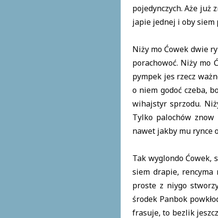
pojedynczych. Aże już 
japie jednej i oby siem 
Niży mo Ćowek dwie ryn
porachowoć. Niży mo Ć
pympek jes rzecz ważno
o niem godoć czeba, bo
wihajstyr sprzodu. Ni
Tylko palochów znow u
nawet jakby mu rynce o
Tak wyglondo Ćowek, st
siem drapie, rencyma r
proste z niygo stworzy
środek Panbok powkłodoł
frasuje, to bezlik jesz