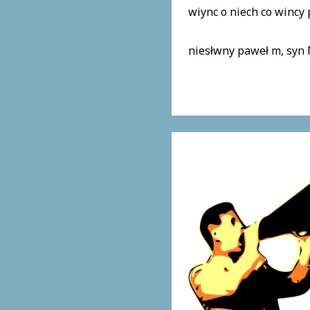
wiync o niech co wincy 
niesłwny paweł m, syn 