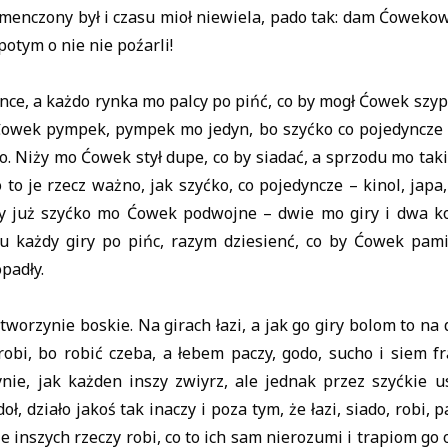
zmenczony był i czasu mioł niewiela, pado tak: dam Ćowekow
potym o nie nie poźarli!
ce, a każdo rynka mo palcy po pińć, co by mogł Ćowek szy
owek pympek, pympek mo jedyn, bo szyćko co pojedyncze 
. Niży mo Ćowek stył dupe, co by siadać, a sprzodu mo taki 
 to je rzecz ważno, jak szyćko, co pojedyncze – kinol, japa
ży już szyćko mo Ćowek podwojne – dwie mo giry i dwa ko
 każdy giry po pińc, razym dziesienć, co by Ćowek pami
padły.
worzynie boskie. Na girach łazi, a jak go giry bolom to na
obi, bo robić czeba, a łebem paczy, godo, sucho i siem fr
nie, jak każden inszy zwiyrz, ale jednak przez szyćkie u
, działo jakoś tak inaczy i poza tym, że łazi, siado, robi, p
cze inszych rzeczy robi, co to ich sam nierozumi i trapiom g