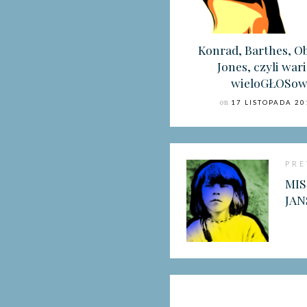
Konrad, Barthes, O
Jones, czyli wari
wieloGŁOSow
on
17 LISTOPADA 20
PRE
MIS
JA