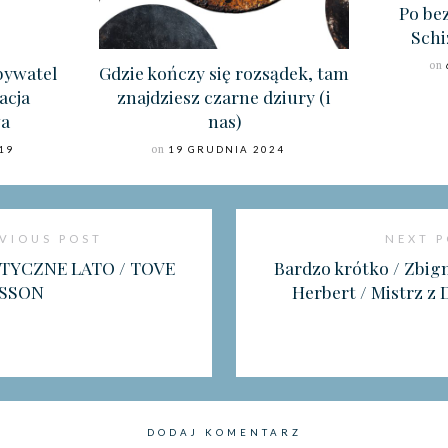
Po be
Schi
on
bywatel
Gdzie kończy się rozsądek, tam
acja
znajdziesz czarne dziury (i
a
nas)
19
on
19 GRUDNIA 2024
VIOUS POST
NEXT 
TYCZNE LATO / TOVE
Bardzo krótko / Zbig
NSSON
Herbert / Mistrz z 
DODAJ KOMENTARZ