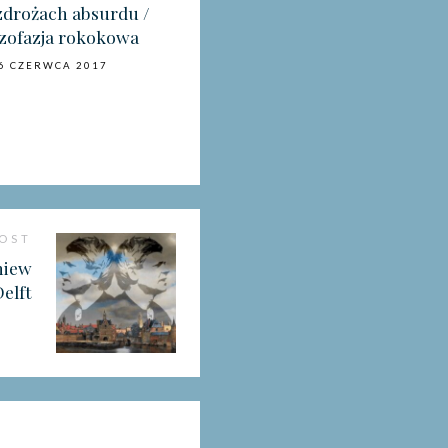
zdrożach absurdu /
zofazja rokokowa
6 CZERWCA 2017
POST
niew
Delft