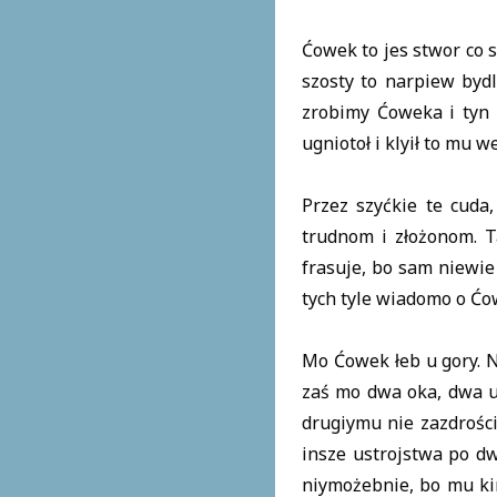
Ćowek to jes stwor co 
szosty to narpiew bydl
zrobimy Ćoweka i tyn Ć
ugniotoł i klyił to mu 
Przez szyćkie te cud
trudnom i złożonom. Ta
frasuje, bo sam niewie
tych tyle wiadomo o Ćow
Mo Ćowek łeb u gory. N
zaś mo dwa oka, dwa uc
drugiymu nie zazdrości
insze ustrojstwa po dw
niymożebnie, bo mu kin