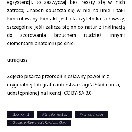
egzystencji, to zazwyczaj bez reszty się w nich
zatraca; Chabon spuszcza się w nie na linie i taki
kontrolowany kontakt jest dla czytelnika zdrowszy,
szczególnie jeśli zalicza się on do natur z inklinacją
do szorowania brzuchem (tudzież innymi
elementami anatomii) po dnie.
utracjusz
Zdjęcie pisarza przerobił niesławny paweł m z
oryginalnej fotografii autorstwa Gage’a Skidmore’a,
udostępnionej na licencji CC BY-SA 3.0.
#
Don Kichot
#
Kurt Vonnegut Jr.
#
Michael Chabon
#
Niesamowite przygody Kavaliera i Claya