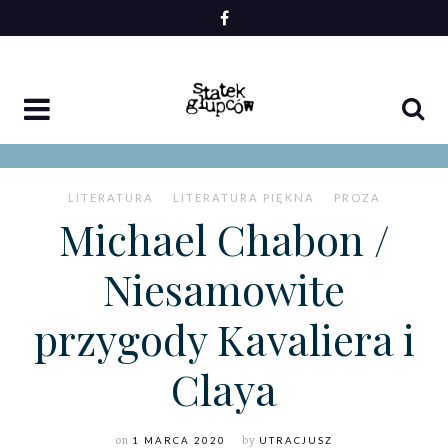
Skip
to
content
LITERATURA
LITERATURA PIĘKNA
PROZA
Michael Chabon /
Niesamowite
przygody Kavaliera i
Claya
on
1 MARCA 2020
by
UTRACJUSZ