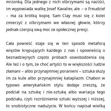
mrzonką. Dla jednego z nich olbrzymami są naziści,
im wypowiada walkę Josef Kavalier, ale – o Freudzie!
– ma za krótką kopię. Sam Clay musi się z kolei
zmierzyć z olbrzymami we własnej głowie, którzy
jednak czerpią swą moc ze społecznej presji.
Cała powieść staje się w ten sposób metaforą
więzów krępujących każdego z nas i opowieścią o
beznadziejnych często próbach oswobodzenia się.
Ale też i o tym, że choć artyści to w większości ludzie
złamani – albo przynajmniej poranieni – sztuka służy
im za kule albo przynajmniej kataplazm. Chabon w
typowo amerykańskim stylu dodaje zresztą, że
podział na sztukę i nie-sztukę albo wariacja tego
podziału, czyli rozróżnienie sztuki wyższej i niższej,
to snobistyczne nadużycie. W końcu napisał wielką