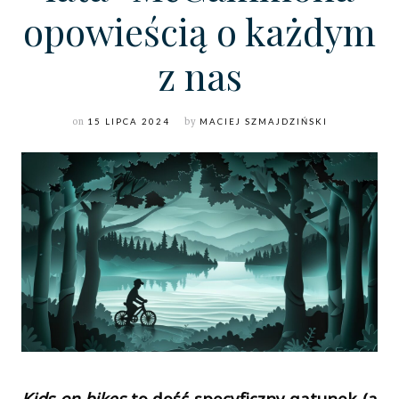
opowieścią o każdym
z nas
on
15 LIPCA 2024
by
MACIEJ SZMAJDZIŃSKI
Kids on bikes
to dość specyficzny gatunek (a