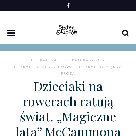
Skip
to
content
LITERATURA
LITERATURA GROZY
LITERATURA MŁODZIEŻOWA
LITERATURA PIĘKNA
PROZA
Dzieciaki na
rowerach ratują
świat. „Magiczne
lata” McCammona