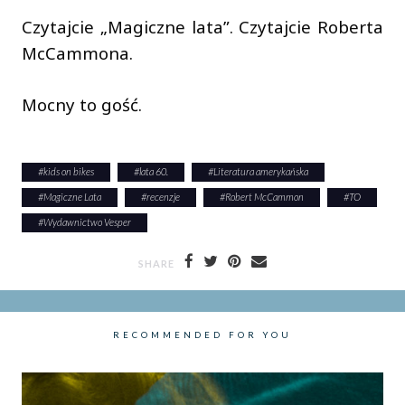
Czytajcie „Magiczne lata”. Czytajcie Roberta
McCammona.
Mocny to gość.
#
kids on bikes
#
lata 60.
#
Literatura amerykańska
#
Magiczne Lata
#
recenzje
#
Robert McCammon
#
TO
#
Wydawnictwo Vesper
SHARE
RECOMMENDED FOR YOU