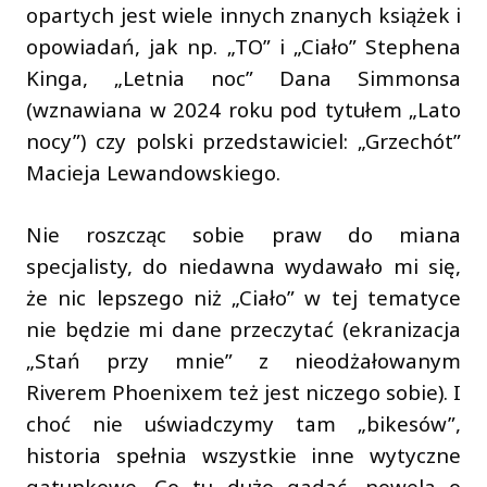
opartych jest wiele innych znanych książek i
opowiadań, jak np. „TO” i „Ciało” Stephena
Kinga, „Letnia noc” Dana Simmonsa
(wznawiana w 2024 roku pod tytułem „Lato
nocy”) czy polski przedstawiciel: „Grzechót”
Macieja Lewandowskiego.
Nie roszcząc sobie praw do miana
specjalisty, do niedawna wydawało mi się,
że nic lepszego niż „Ciało” w tej tematyce
nie będzie mi dane przeczytać (ekranizacja
„Stań przy mnie” z nieodżałowanym
Riverem Phoenixem też jest niczego sobie). I
choć nie uświadczymy tam „bikesów”,
historia spełnia wszystkie inne wytyczne
gatunkowe. Co tu dużo gadać, nowela o