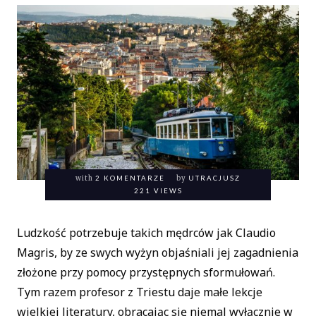
with
2 KOMENTARZE
by
UTRACJUSZ
221 VIEWS
Ludzkość potrzebuje takich mędrców jak Claudio
Magris, by ze swych wyżyn objaśniali jej zagadnienia
złożone przy pomocy przystępnych sformułowań.
Tym razem profesor z Triestu daje małe lekcje
wielkiej literatury, obracając się niemal wyłącznie w