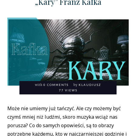
„Kary” Franz Kafka
with
0 COMMENTS
by
KLAUDIUSZ
77 VIEWS
Może nie umiemy już tańczyć. Ale czy możemy być
czymś mniej niż ludźmi, skoro muzyka wciąż nas
porusza? Co do samych opowieści, są to obrazy
potrzebne każdemu, kto w najczarniejszej godzinie i