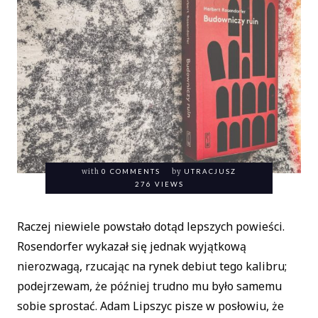
with
0 COMMENTS
by
UTRACJUSZ
276 VIEWS
Raczej niewiele powstało dotąd lepszych powieści.
Rosendorfer wykazał się jednak wyjątkową
nierozwagą, rzucając na rynek debiut tego kalibru;
podejrzewam, że później trudno mu było samemu
sobie sprostać. Adam Lipszyc pisze w posłowiu, że