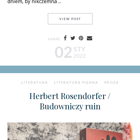
dniem, by nikczemna ...
ADAM BODOR / OKRĘG SINIS
VIEW POST
SHARE
02
STY
2022
LITERATURA
LITERATURA PIĘKNA
PROZA
Herbert Rosendorfer /
Budowniczy ruin