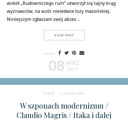
wokół „Budowniczego ruin” utworzył się tajny krąg
wyznawców, na wzór nieledwie loży masońskiej.
Niniejszym zgłaszam swój akces ...
HERBERT ROSENDORFER / B
VIEW POST
SHARE
08
WRZ
2019
ESEJE
LITERATURA
W szponach modernizmu /
Claudio Magris / Itaka i dalej