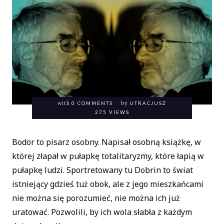
with
0 COMMENTS
by
UTRACJUSZ
275 VIEWS
Bodor to pisarz osobny. Napisał osobną książkę, w
której złapał w pułapkę totalitaryzmy, które łapią w
pułapkę ludzi. Sportretowany tu Dobrin to świat
istniejący gdzieś tuż obok, ale z jego mieszkańcami
nie można się porozumieć, nie można ich już
uratować. Pozwolili, by ich wola słabła z każdym