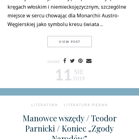
kręgach włoskim i niemieckojęzycznym, szczególne
miejsce w sercu chowając dla Monarchii Austro-
Węgierskiej jako symbolu kresu świata ...
W SZPONACH MODERNIZMU / C
VIEW POST
SHARE
11
SIE
2019
LITERATURA
LITERATURA PIĘKNA
Manowce wszędy / Teodor
Parnicki / Koniec „Zgody
Narodów”