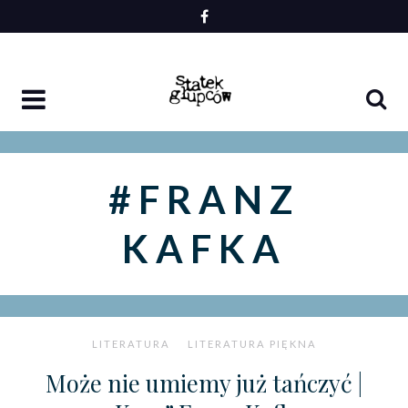
Skip
to
content
#FRANZ
KAFKA
LITERATURA
LITERATURA PIĘKNA
Może nie umiemy już tańczyć |