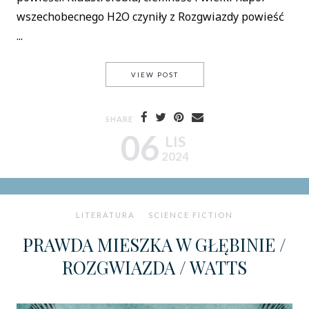
wszechobecnego H2O czyniły z Rozgwiazdy powieść
...
INNEGO KOŃCA ŚWIATA NIE BĘ
VIEW POST
SHARE
06
LIS
2024
LITERATURA
SCIENCE FICTION
PRAWDA MIESZKA W GŁĘBINIE /
ROZGWIAZDA / WATTS