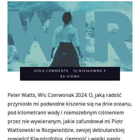
with
0 COMMENTS
by
NIESŁAWNE P
80 VIEWS
Peter Watts, Wir, Czerwonak 2024. O, jaką radość
przyniosło mi podwodne kiszenie się na dnie oceanu,
pod kilometrami wody i niemożebnym ciśnieniem
przez nie wywieranym, jakie zafundował mi Piotr
Wattsowski w Rozgwieździe, swojej debiutanckiej
powieści! Klaustrofobia, ciemność i wielki napór