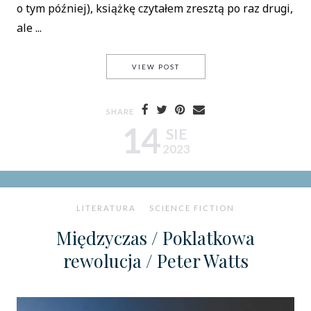
o tym później), książkę czytałem zresztą po raz drugi,
ale ...
PRAWDA MIESZKA W GŁĘBINI
VIEW POST
SHARE
14
SIE
2023
LITERATURA
SCIENCE FICTION
Międzyczas / Poklatkowa
rewolucja / Peter Watts