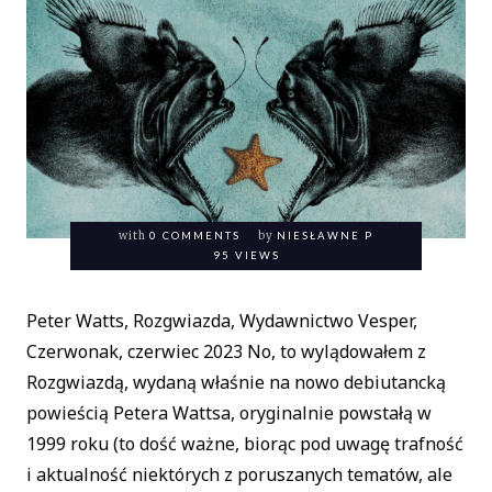
with
0 COMMENTS
by
NIESŁAWNE P
95 VIEWS
Peter Watts, Rozgwiazda, Wydawnictwo Vesper,
Czerwonak, czerwiec 2023 No, to wylądowałem z
Rozgwiazdą, wydaną właśnie na nowo debiutancką
powieścią Petera Wattsa, oryginalnie powstałą w
1999 roku (to dość ważne, biorąc pod uwagę trafność
i aktualność niektórych z poruszanych tematów, ale