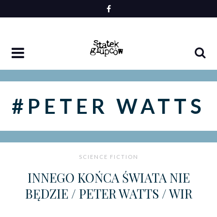
Skip
to
content
#PETER WATTS
SCIENCE FICTION
INNEGO KOŃCA ŚWIATA NIE
BĘDZIE / PETER WATTS / WIR