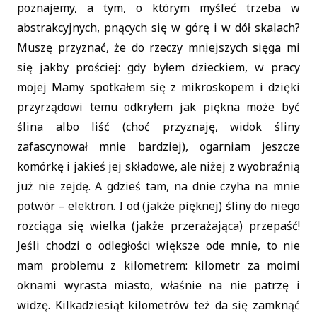
poznajemy, a tym, o którym myśleć trzeba w
abstrakcyjnych, pnących się w górę i w dół skalach?
Muszę przyznać, że do rzeczy mniejszych sięga mi
się jakby prościej: gdy byłem dzieckiem, w pracy
mojej Mamy spotkałem się z mikroskopem i dzięki
przyrządowi temu odkryłem jak piękna może być
ślina albo liść (choć przyznaję, widok śliny
zafascynował mnie bardziej), ogarniam jeszcze
komórkę i jakieś jej składowe, ale niżej z wyobraźnią
już nie zejdę. A gdzieś tam, na dnie czyha na mnie
potwór – elektron. I od (jakże pięknej) śliny do niego
rozciąga się wielka (jakże przerażająca) przepaść!
Jeśli chodzi o odległości większe ode mnie, to nie
mam problemu z kilometrem: kilometr za moimi
oknami wyrasta miasto, właśnie na nie patrzę i
widzę. Kilkadziesiąt kilometrów też da się zamknąć