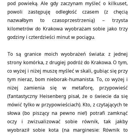
pod powieką. Ale gdy zaczynam myśleć o kilkuset,
powoli zastępuję odległość czasem (z chęcią
nazwałbym to czasoprzestrzenią) – trzysta
kilometrów do Krakowa wyobrażam sobie jako trzy
godziny i czterdzieści minut w pociągu.
To są granice moich wyobrażeń świata: z jednej
strony komórka, z drugiej podróż do Krakowa. O tym,
co wyżej i niżej muszę myśleć w skali, gubiąc się przy
tym nieraz, bom nieborak-humanista. To, co wyżej i
niżej zamienia się w metaforę, przypowieść
(fantastyczny Heisenberg pisał, że o świecie da się
mówić tylko w przypowieściach). Kto, z czytających te
słowa (bo piszący na pewno nie!) potrafi zamknąć
oczy i zwizualizować sobie równik, tak jakby
wyobraził sobie kota (na marginesie: Równik to