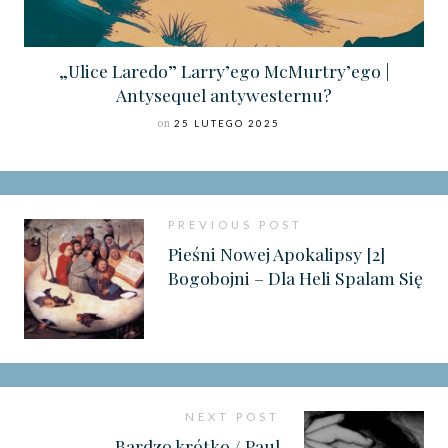
„Ulice Laredo” Larry’ego McMurtry’ego |
Antysequel antywesternu?
on
25 LUTEGO 2025
PREVIOUS POST
Pieśni Nowej Apokalipsy [2]
Bogobojni – Dla Heli Spalam Się
NEXT POST
Bardzo krótko / Paul