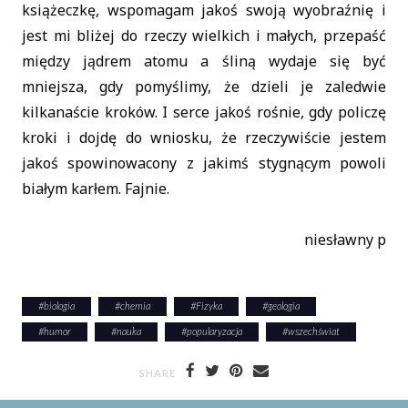
książeczkę, wspomagam jakoś swoją wyobraźnię i
jest mi bliżej do rzeczy wielkich i małych, przepaść
między jądrem atomu a śliną wydaje się być
mniejsza, gdy pomyślimy, że dzieli je zaledwie
kilkanaście kroków. I serce jakoś rośnie, gdy policzę
kroki i dojdę do wniosku, że rzeczywiście jestem
jakoś spowinowacony z jakimś stygnącym powoli
białym karłem. Fajnie.
niesławny p
#
biologia
#
chemia
#
Fizyka
#
geologia
#
humor
#
nauka
#
popularyzacja
#
wszechświat
SHARE