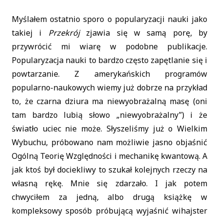
Myślałem ostatnio sporo o popularyzacji nauki jako
takiej i
Przekrój
zjawia się w samą porę, by
przywrócić mi wiarę w podobne publikacje.
Popularyzacja nauki to bardzo często zapętlanie się i
powtarzanie. Z amerykańskich programów
popularno-naukowych wiemy już dobrze na przykład
to, że czarna dziura ma niewyobrażalną masę (oni
tam bardzo lubią słowo „niewyobrażalny”) i że
światło uciec nie może. Słyszeliśmy już o Wielkim
Wybuchu, próbowano nam możliwie jasno objaśnić
Ogólną Teorię Względności i mechanikę kwantową. A
jak ktoś był dociekliwy to szukał kolejnych rzeczy na
własną rękę. Mnie się zdarzało. I jak potem
chwyciłem za jedną, albo drugą książkę w
kompleksowy sposób próbującą wyjaśnić wihajster