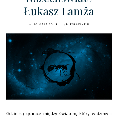
Łukasz Lamża
on
30 MAJA 2019
by
NIESŁAWNE P
Gdzie są granice między światem, który widzimy i