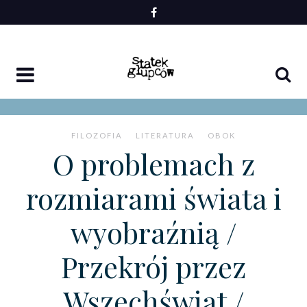
Skip
to
content
FILOZOFIA
LITERATURA
OBOK
O problemach z
rozmiarami świata i
wyobraźnią /
Przekrój przez
Wszechświat /