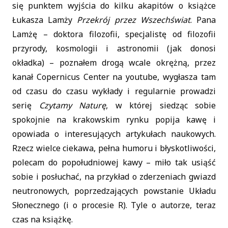
się punktem wyjścia do kilku akapitów o książce
Łukasza Lamży
Przekrój przez Wszechświat
. Pana
Lamżę – doktora filozofii, specjalistę od filozofii
przyrody, kosmologii i astronomii (jak donosi
okładka) – poznałem drogą wcale okrężną, przez
kanał Copernicus Center na youtube, wygłasza tam
od czasu do czasu wykłady i regularnie prowadzi
serię
Czytamy Naturę
, w której siedząc sobie
spokojnie na krakowskim rynku popija kawę i
opowiada o interesujących artykułach naukowych.
Rzecz wielce ciekawa, pełna humoru i błyskotliwości,
polecam do popołudniowej kawy – miło tak usiąść
sobie i posłuchać, na przykład o zderzeniach gwiazd
neutronowych, poprzedzających powstanie Układu
Słonecznego (i o procesie R). Tyle o autorze, teraz
czas na książkę.