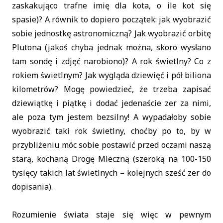
zaskakująco trafne imię dla kota, o ile kot się
spasie)? A równik to dopiero początek: jak wyobrazić
sobie jednostkę astronomiczną? Jak wyobrazić orbitę
Plutona (jakoś chyba jednak można, skoro wysłano
tam sondę i zdjęć narobiono)? A rok świetlny? Co z
rokiem świetlnym? Jak wygląda dziewięć i pół biliona
kilometrów? Mogę powiedzieć, że trzeba zapisać
dziewiątkę i piątkę i dodać jedenaście zer za nimi,
ale poza tym jestem bezsilny! A wypadałoby sobie
wyobrazić taki rok świetlny, choćby po to, by w
przybliżeniu móc sobie postawić przed oczami naszą
starą, kochaną Drogę Mleczną (szeroką na 100-150
tysięcy takich lat świetlnych – kolejnych sześć zer do
dopisania).
Rozumienie świata staje się więc w pewnym