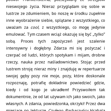
nieswojego życia. Nieraz przyglądam się sobie w
lustrze ze zdumieniem, bo noszę w środku zupełnie
inne wyobrażenie siebie, splątane z wszystkiego, co
uważam za
cool
, z wszystkiego, co mogę jedynie
emulować. Tym czasem wciąż okazuję się być „tylko”
sobą. Proces tych zapożyczeń jest szalenie
intensywny i dogłębny. Zdarza mi się pożyczać i
czerpać od ludzi, których spotykam i mijam, drobne
rzeczy, nauka przez naśladownictwo. Stojąc przed
lustrem stroję nieraz miny i znajduję w repertuarze
swojej gęby pozy nie moje, pozy, które doskonale
rozpoznaję, potrafię dokładnie powiedzieć gdzie,
kiedy i od kogo je ukradłem! Przyswoiłem tak
dokumentnie, że od lat używam ich jako swoich, jako
własnych. A zdania, powiedzonka, okrzyki! Przez dwa
miesiące po lekturze
Czułego Barbarzyńcy
Hrabala