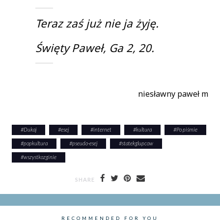
Teraz zaś już nie ja żyję.
Święty Paweł, Ga 2, 20.
niesławny paweł m
#
Dukaj
#
esej
#
internet
#
kultura
#
Po piśmie
#
popkultura
#
pseudo-esej
#
statekglupcow
#
wszystkozginie
SHARE
RECOMMENDED FOR YOU