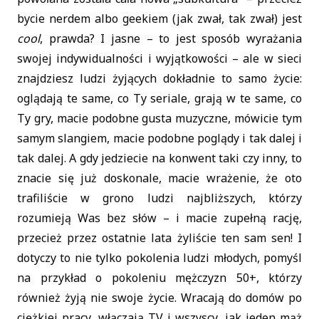
bycie nerdem albo geekiem (jak zwał, tak zwał) jest
cool
, prawda? I jasne – to jest sposób wyrażania
swojej indywidualności i wyjątkowości – ale w sieci
znajdziesz ludzi żyjących dokładnie to samo życie:
oglądają te same, co Ty seriale, grają w te same, co
Ty gry, macie podobne gusta muzyczne, mówicie tym
samym slangiem, macie podobne poglądy i tak dalej i
tak dalej. A gdy jedziecie na konwent taki czy inny, to
znacie się już doskonale, macie wrażenie, że oto
trafiliście w grono ludzi najbliższych, którzy
rozumieją Was bez słów – i macie zupełną rację,
przecież przez ostatnie lata żyliście ten sam sen! I
dotyczy to nie tylko pokolenia ludzi młodych, pomyśl
na przykład o pokoleniu mężczyzn 50+, którzy
również żyją nie swoje życie. Wracają do domów po
ciężkiej pracy, włączają TV i wszyscy, jak jeden mąż