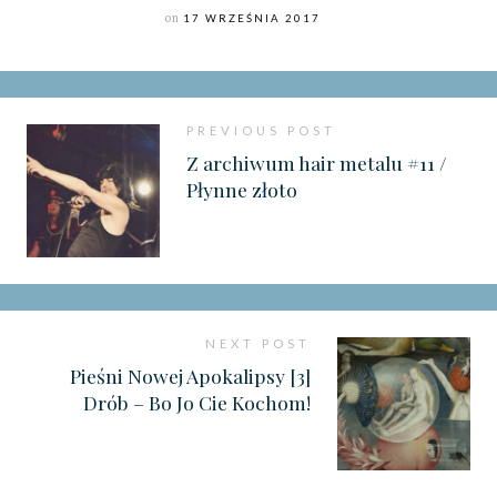
on
17 WRZEŚNIA 2017
PREVIOUS POST
Z archiwum hair metalu #11 /
Płynne złoto
NEXT POST
Pieśni Nowej Apokalipsy [3]
Drób – Bo Jo Cie Kochom!