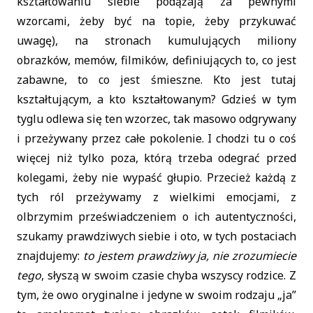
kształtowaniu siebie podążają za pewnymi
wzorcami, żeby być na topie, żeby przykuwać
uwagę), na stronach kumulujących miliony
obrazków, memów, filmików, definiujących to, co jest
zabawne, to co jest śmieszne. Kto jest tutaj
kształtującym, a kto kształtowanym? Gdzieś w tym
tyglu odlewa się ten wzorzec, tak masowo odgrywany
i przeżywany przez całe pokolenie. I chodzi tu o coś
więcej niż tylko poza, którą trzeba odegrać przed
kolegami, żeby nie wypaść głupio. Przecież każdą z
tych ról przeżywamy z wielkimi emocjami, z
olbrzymim przeświadczeniem o ich autentyczności,
szukamy prawdziwych siebie i oto, w tych postaciach
znajdujemy:
to jestem prawdziwy ja, nie zrozumiecie
tego
, słyszą w swoim czasie chyba wszyscy rodzice. Z
tym, że owo oryginalne i jedyne w swoim rodzaju „ja”