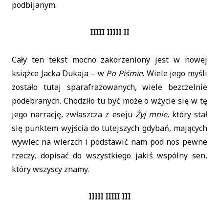
podbijanym.
IIIII IIIII II
Cały ten tekst mocno zakorzeniony jest w nowej
książce Jacka Dukaja – w
Po Piśmie
. Wiele jego myśli
zostało tutaj sparafrazowanych, wiele bezczelnie
podebranych. Chodziło tu być może o wżycie się w tę
jego narrację, zwłaszcza z eseju
Żyj mnie
, który stał
się punktem wyjścia do tutejszych gdybań, mających
wywlec na wierzch i podstawić nam pod nos pewne
rzeczy, dopisać do wszystkiego jakiś wspólny sen,
który wszyscy znamy.
IIIII IIIII III