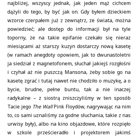
najbliżej, wszyscy jednak, jak jeden mąż cichcem
dążyli do tego, by być jak on. Gdy byłem dzieckiem
wzorce czerpałem już z zewnątrz, ze świata, można
powiedzieć; ale dostęp do informacji był na tyle
toporny, że na takie epifanie czekało się nieraz
miesiącami aż starszy kuzyn dostarczy nową kasetę
(w ramach anegdoty opowiem, jak to dwunastoletni
ja siedział z magnetofonem, słuchał jakiejś rozgłośni
i czyhał aż nie puszczą Mansona, żeby sobie go na
kasetę zgrać i tutaj nawet nie chodziło o muzykę, a o
bycie, brudne, pełne buntu, tak a nie inaczej
radykalne – z siostrą zniszczyliśmy w ten sposób
Tacie jego
The Wall
Pink Floydów, nagrywając na nim
to, co sami uznaliśmy za godne słuchania, takie z nas
urwisy były), albo na kino objazdowe, które rozpięło
w szkole prześcieradło i projektorem jakimś