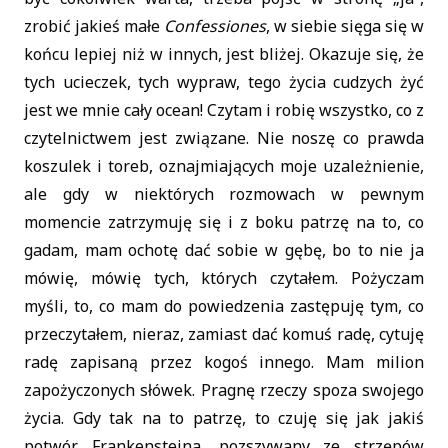
zrobić jakieś małe
Confessiones
, w siebie sięga się w
końcu lepiej niż w innych, jest bliżej. Okazuje się, że
tych ucieczek, tych wypraw, tego życia cudzych żyć
jest we mnie cały ocean! Czytam i robię wszystko, co z
czytelnictwem jest związane. Nie noszę co prawda
koszulek i toreb, oznajmiających moje uzależnienie,
ale gdy w niektórych rozmowach w pewnym
momencie zatrzymuję się i z boku patrzę na to, co
gadam, mam ochotę dać sobie w gębę, bo to nie ja
mówię, mówię tych, których czytałem. Pożyczam
myśli, to, co mam do powiedzenia zastępuję tym, co
przeczytałem, nieraz, zamiast dać komuś radę, cytuję
radę zapisaną przez kogoś innego. Mam milion
zapożyczonych słówek. Pragnę rzeczy spoza swojego
życia. Gdy tak na to patrzę, to czuję się jak jakiś
potwór Frankensteina, pozszywany ze strzępów