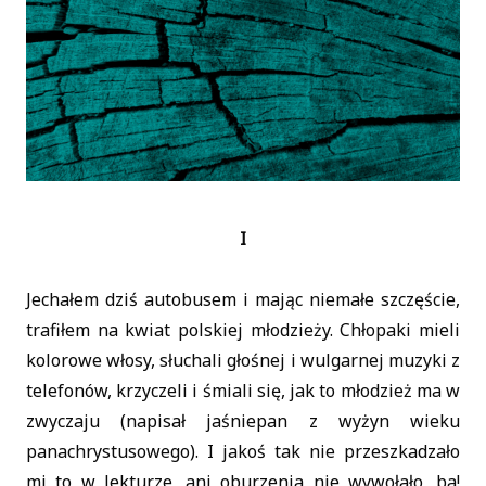
I
Jechałem dziś autobusem i mając niemałe szczęście,
trafiłem na kwiat polskiej młodzieży. Chłopaki mieli
kolorowe włosy, słuchali głośnej i wulgarnej muzyki z
telefonów, krzyczeli i śmiali się, jak to młodzież ma w
zwyczaju (napisał jaśniepan z wyżyn wieku
panachrystusowego). I jakoś tak nie przeszkadzało
mi to w lekturze, ani oburzenia nie wywołało, ba!