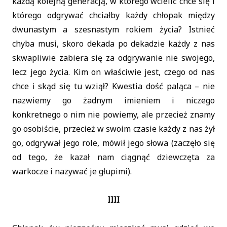
każdą kolejną generacją, w którego wcielić chce się i
którego odgrywać chciałby każdy chłopak między
dwunastym a szesnastym rokiem życia? Istnieć
chyba musi, skoro dekada po dekadzie każdy z nas
skwapliwie zabiera się za odgrywanie nie swojego,
lecz jego życia. Kim on właściwie jest, czego od nas
chce i skąd się tu wziął? Kwestia dość paląca – nie
nazwiemy go żadnym imieniem i niczego
konkretnego o nim nie powiemy, ale przecież znamy
go osobiście, przecież w swoim czasie każdy z nas żył
go, odgrywał jego role, mówił jego słowa (zaczęło się
od tego, że kazał nam ciągnąć dziewczęta za
warkocze i nazywać je głupimi).
IIII