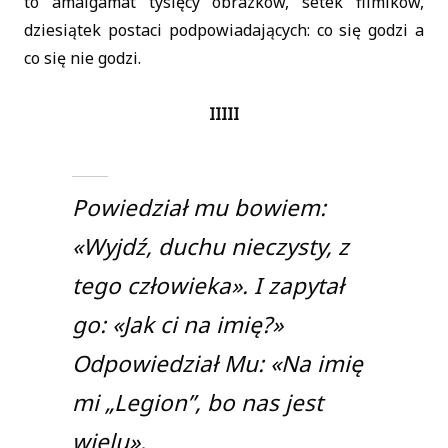
to amalgamat tysięcy obrazków, setek filmików,
dziesiątek postaci podpowiadających: co się godzi a
co się nie godzi.
IIIII
Powiedział mu bowiem:
«Wyjdź, duchu nieczysty, z
tego człowieka». I zapytał
go: «Jak ci na imię?»
Odpowiedział Mu: «Na imię
mi „Legion”, bo nas jest
wielu».