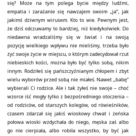
się? Może na tym polega bycie między ludźmi,
empatia i zarażanie się nawzajem swoim „ja”, jak
jakimś dziwnym wirusem. Kto to wie. Pewnym jest,
że dziś odczuwamy to bardziej, niż kiedykolwiek. Do
niedawna wradzaliśmy się w świat i na swoją
pozycję wielkiego wpływu nie mieliśmy, trzeba było
żyć swoje życie w miejscu, o którym zadecydował rzut
niebieskich kości, można było być tylko sobą, nikim
innym. Rodziłeś się pańszczyźnianym chłopem i zbyt
wielu wyborów przed sobą nie miałeś. Nawet „babę”
wybierali Ci rodzice. Ale i tak żyłeś nie swoje – choć
wzorce iść mogły tylko z bezpośredniego otoczenia –
od rodziców, od starszych kolegów, od rówieśników,
czasem zdarzał się jakiś wioskowy chwat i żeńska
połowa wioski wzdychała do niego, męska zaś albo
go nie cierpiała, albo robiła wszystko, by być jak