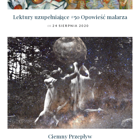
Lektury uzupełniające #50 Opowieść malarza
on
24 SIERPNIA 2020
Ciemny Przepływ