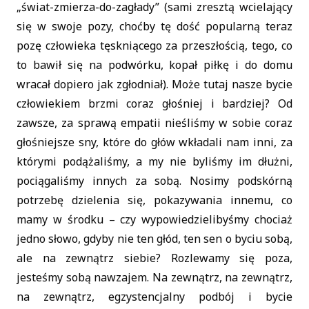
„świat-zmierza-do-zagłady” (sami zresztą wcielający
się w swoje pozy, choćby tę dość popularną teraz
pozę człowieka tęskniącego za przeszłością, tego, co
to bawił się na podwórku, kopał piłkę i do domu
wracał dopiero jak zgłodniał). Może tutaj nasze bycie
człowiekiem brzmi coraz głośniej i bardziej? Od
zawsze, za sprawą empatii nieśliśmy w sobie coraz
głośniejsze sny, które do głów wkładali nam inni, za
którymi podążaliśmy, a my nie byliśmy im dłużni,
pociągaliśmy innych za sobą. Nosimy podskórną
potrzebę dzielenia się, pokazywania innemu, co
mamy w środku – czy wypowiedzielibyśmy chociaż
jedno słowo, gdyby nie ten głód, ten sen o byciu sobą,
ale na zewnątrz siebie? Rozlewamy się poza,
jesteśmy sobą nawzajem. Na zewnątrz, na zewnątrz,
na zewnątrz, egzystencjalny podbój i bycie