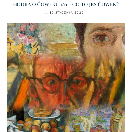
GODKA O ĆOWEKU 1/6 – CO TO JES ĆOWEK?
on
10 STYCZNIA 2020