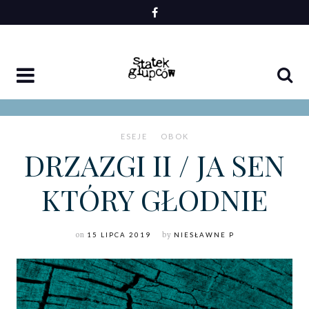
Skip
to
content
ESEJE
OBOK
DRZAZGI II / JA SEN
KTÓRY GŁODNIE
on
15 LIPCA 2019
by
NIESŁAWNE P