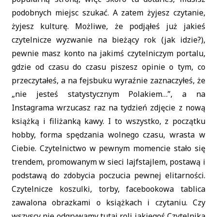
podobnych miejsc szukać. A zatem żyjesz czytanie,
żyjesz kulturę. Możliwe, że podjąłeś już jakieś
czytelnicze wyzwanie na bieżący rok (jak idzie?),
pewnie masz konto na jakimś czytelniczym portalu,
gdzie od czasu do czasu piszesz opinie o tym, co
przeczytałeś, a na fejsbuku wyraźnie zaznaczyłeś, że
„nie jesteś statystycznym Polakiem…”, a na
Instagrama wrzucasz raz na tydzień zdjęcie z nową
książką i filiżanką kawy. I to wszystko, z początku
hobby, forma spędzania wolnego czasu, wrasta w
Ciebie. Czytelnictwo w pewnym momencie stało się
trendem, promowanym w sieci lajfstajlem, postawą i
podstawą do zdobycia poczucia pewnej elitarności.
Czytelnicze koszulki, torby, facebookowa tablica
zawalona obrazkami o książkach i czytaniu. Czy
wszyscy nie odgrywamy tutaj roli jakiegoś Czytelnika