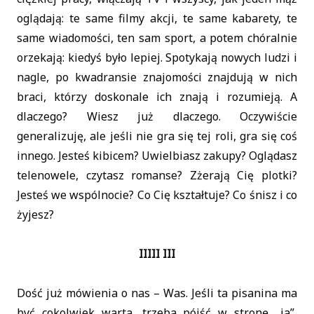
oglądają: te same filmy akcji, te same kabarety, te
same wiadomości, ten sam sport, a potem chóralnie
orzekają: kiedyś było lepiej. Spotykają nowych ludzi i
nagle, po kwadransie znajomości znajdują w nich
braci, którzy doskonale ich znają i rozumieją. A
dlaczego? Wiesz już dlaczego. Oczywiście
generalizuję, ale jeśli nie gra się tej roli, gra się coś
innego. Jesteś kibicem? Uwielbiasz zakupy? Oglądasz
telenowele, czytasz romanse? Zżerają Cię plotki?
Jesteś we wspólnocie? Co Cię kształtuje? Co śnisz i co
żyjesz?
IIIII III
Dość już mówienia o nas – Was. Jeśli ta pisanina ma
być cokolwiek warta, trzeba pójść w stronę „ja”,