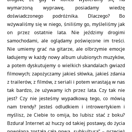
wymarzoną wyprawę, posiadamy wiedzę
doświadczonego podróżnika. Dlaczego? Bo
wżywaliśmy się w niego, śniliśmy go, myśleliśmy jak
on przez ostatnie lata. Nie jeździmy drogimi
samochodami, ale oglądamy poświęcone im treści.
Nie umiemy grać na gitarze, ale olbrzymie emocje
ładujemy w każdy nowy album ulubionych muzyków,
a potem dyskutujemy o wielkich skandalach gwiazd
filmowych; zapożyczamy jakieś słówka, jakieś zdania
z trailerów, z filmów, z seriali i potem wrastają w nas
tak bardzo, że używamy ich przez lata. Czy tak nie
jest? Czy nie jesteśmy wypadkową tego, co mówią
nam trendy? Jesteś odludkiem i introwertykiem i
myślisz, że Ciebie to omija, bo lubisz stać z boku?
Bzdura! Internet aż huczy od takiej postawy, do życia
powołana została cała nowa „subkultura” – przecież