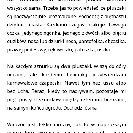
wszystko sama. Trzeba jasno powiedzieć, że pluszaki
są nadzwyczajnie urozmaicone. Pochodzą z piętnastu
dzielnic miasta. Każdemu czegoś brakuje. Lewego
oczka, jedynego ogonka, jednego z dwóch albo pięciu
guzików, nosa lub dziurki nosa, pantofelka, obcasika,
prawej podeszwy, rękawiczki, paluszka, uszka.
Na każdym sznurku są dwa pluszaki. Wiszą do góry
nogami, ale każdemu tasiemką przytwierdzam
karnawałowe czapeczki. Nawet tym bez uszu albo
bez ucha. Teraz, kiedy to nagrywam, pozostaje mi
pięć pustych sznurków między czterema brzozami,
na samym końcu ogrodu. Dochodzi ósma.
Wieczór jest lekko mroźny, jak to w najdroższym
marcu. Jutro wezmę w tym ogrodzie ślub z moim