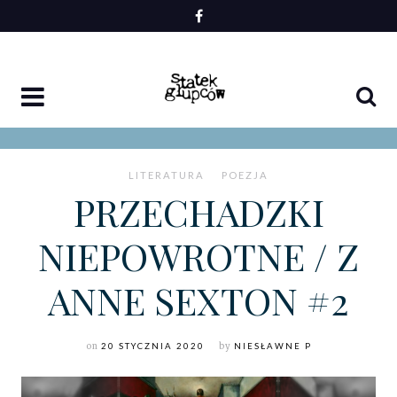
Skip
to
content
LITERATURA
POEZJA
PRZECHADZKI
NIEPOWROTNE / Z
ANNE SEXTON #2
on
20 STYCZNIA 2020
by
NIESŁAWNE P