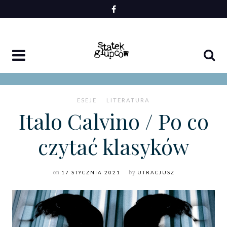
Skip
to
content
ESEJE
LITERATURA
Italo Calvino / Po co
czytać klasyków
on
17 STYCZNIA 2021
by
UTRACJUSZ