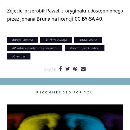
Zdjęcie przerobił Paweł z oryginału udostępnionego
przez Johana Bruna na licencji
CC BY-SA 4.0
.
#
Borys Pasterna
#
Doktor Żywago
#
Italo Calvino
#
Państwowy Instytut Wydawniczy
#
Po co czytać klasyków
#
Stendhal
SHARE
RECOMMENDED FOR YOU