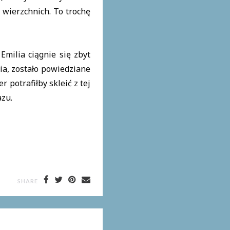
 wierzchnich. To trochę
milia ciągnie się zbyt
ia, zostało powiedziane
 potrafiłby skleić z tej
azu.
SHARE