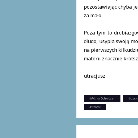
pozostawiając chyba je
za mało.
Poza tym to drobiazgo
długo, usypia swoją mo
na pierwszych kilkudzie
materii znacznie króts
utracjusz
#
Arthur Schnitzler
#
Claud
#
starość