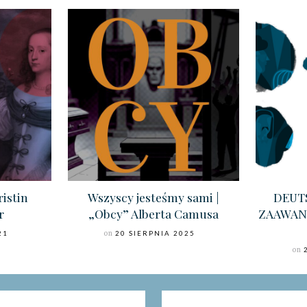
ristin
Wszyscy jesteśmy sami |
DEUT
r
„Obcy” Alberta Camusa
ZAAWAN
21
on
20 SIERPNIA 2025
on