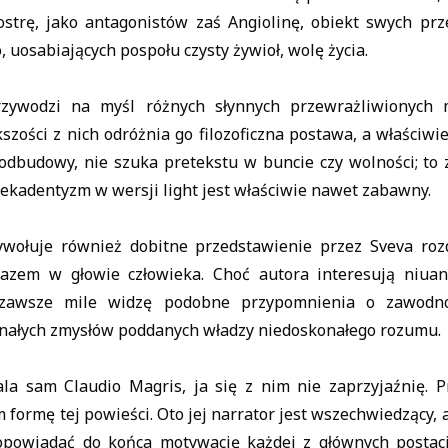
iostrę, jako antagonistów zaś Angiolinę, obiekt swych pr
, uosabiających pospołu czysty żywioł, wolę życia.
rzywodzi na myśl różnych słynnych przewrażliwionych m
kszości z nich odróżnia go filozoficzna postawa, a właściwie
odbudowy, nie szuka pretekstu w buncie czy wolności; to 
 dekadentyzm w wersji light jest właściwie nawet zabawny.
wołuje również dobitne przedstawienie przez Sveva roz
razem w głowie człowieka. Choć autora interesują niuan
 zawsze mile widzę podobne przypomnienia o zawodno
nałych zmysłów poddanych władzy niedoskonałego rozumu.
la sam Claudio Magris, ja się z nim nie zaprzyjaźnię. 
formę tej powieści. Oto jej narrator jest wszechwiedzący,
opowiadać do końca motywację każdej z głównych postaci