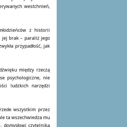
zerywanych westchnień,
łodzieńców z historii
 jej brak – paraliż jego
zwykła przypadłość, jak
dźwięku między rzeczą
se psychologiczne, nie
ści ludzkich narzędzi
Przede wszystkim przez
 ale ta wszechwiedza mu
, domysłowi czytelnika