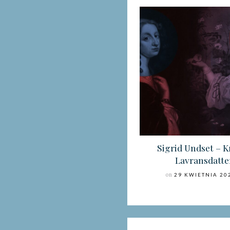
Sigrid Undset – K
Lavransdatte
on
29 KWIETNIA 20