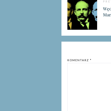
PRE
Węd
Mar
KOMENTARZ
*