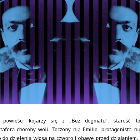
j powieści kojarzy się z „Bez dogmatu”, starość 
tafora choroby woli. Toczony nią Emilio, protagonista ni
 do dzielenia włosa na czworo i obawę przed działaniem, 