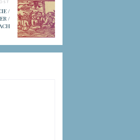
POST
IE /
ER /
ACH