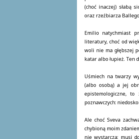
(choć inaczej) słabą s
oraz rzeźbiarza Ballego
Emilio natychmiast p
literatury, choć od wię
woli nie ma głębszej p
katar albo łupież. Ten
Uśmiech na twarzy wy
(albo osobą) a jej ob
epistemologiczne, to
poznawczych: niedosko
Ale choć Sveva zachwa
chybioną moim zdaniem 
nie wystarcza; musi d