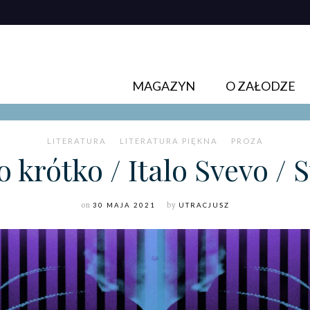
MAGAZYN
O ZAŁODZE
LITERATURA
LITERATURA PIĘKNA
PROZA
 krótko / Italo Svevo / 
on
30 MAJA 2021
by
UTRACJUSZ