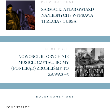
PREVIOUS POST
SARMACKI ATLAS GWIAZD
NANIEBNYCH / WYPRAWA
TRZECIA / CURSA
NEXT POST
NOWOŚCI, KTÓRYCH NIE
MUSICIE CZYTAĆ, BO MY
(PONIEKĄD) ZROBILIŚMY TO
ZA WAS #3
DODAJ KOMENTARZ
KOMENTARZ
*