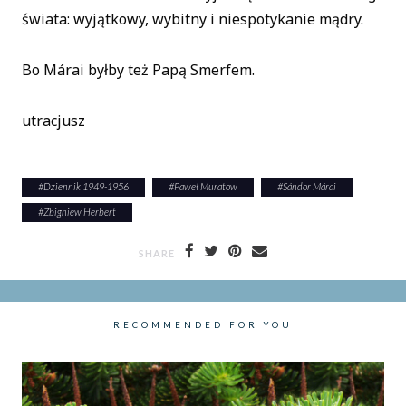
świata: wyjątkowy, wybitny i niespotykanie mądry.
Bo Márai byłby też Papą Smerfem.
utracjusz
#
Dziennik 1949-1956
#
Paweł Muratow
#
Sándor Márai
#
Zbigniew Herbert
SHARE
RECOMMENDED FOR YOU