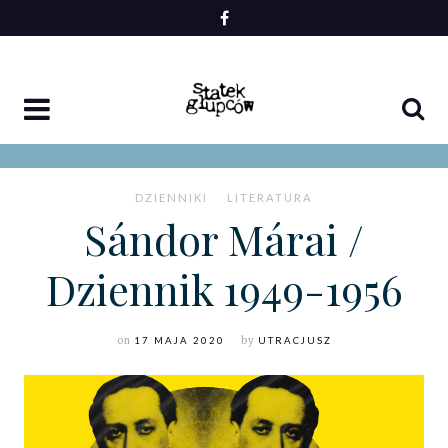
Skip
to
content
DZIENNIKI
LITERATURA
Sándor Márai /
Dziennik 1949-1956
on
17 MAJA 2020
by
UTRACJUSZ