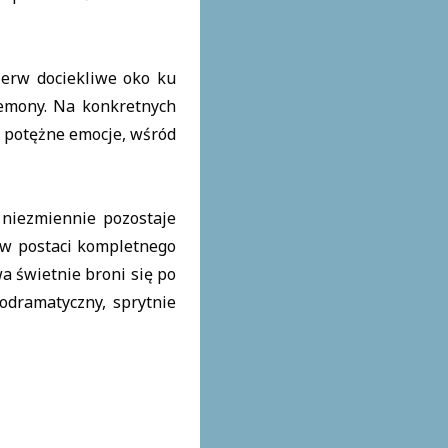
ierw dociekliwe oko ku
demony. Na konkretnych
w potężne emocje, wśród
 niezmiennie pozostaje
 w postaci kompletnego
a świetnie broni się po
odramatyczny, sprytnie