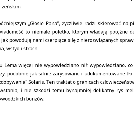
 żeńskim.
óźniejszym „Głosie Pana”, życzliwie radzi skierować najp
wiadomość to niemałe poletko, którym władają potężne 
 jak powodują nami czerpiące siłę z nierozwiązanych spra
, wstyd i strach.
 u Lema więcej nie wypowiedziano niż wypowiedziano, co
ozy, podobnie jak silnie zarysowane i udokumentowane tło
dobywania” Solaris. Ten traktat o granicach człowieczeństw
wstania, i nie szkodzi temu bynajmniej delikatny rys mel
ywoodzkich bonzów.