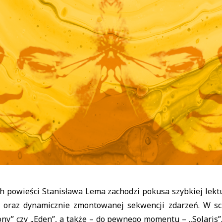
 powieści Stanisława Lema zachodzi pokusa szybkiej lektu
y oraz dynamicznie zmontowanej sekwencji zdarzeń. W sc
ny” czy „Eden”, a także – do pewnego momentu – „Solaris”.