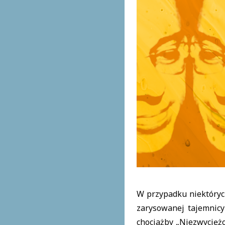
W przypadku niektórych
zarysowanej tajemnic
chociażby „Niezwyciężo