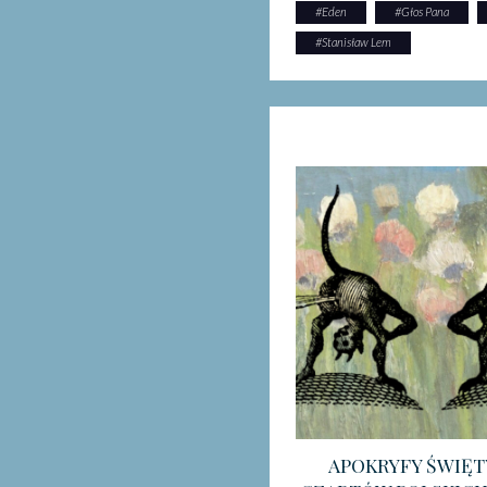
#
Eden
#
Głos Pana
#
Stanisław Lem
APOKRYFY ŚWIĘT