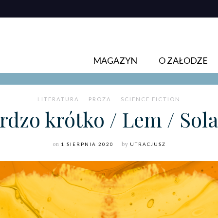
MAGAZYN
O ZAŁODZE
LITERATURA
PROZA
SCIENCE FICTION
rdzo krótko / Lem / Sola
on
1 SIERPNIA 2020
by
UTRACJUSZ