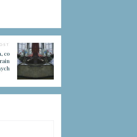
POST
h, co
rain
nych