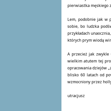
pierwiastka męskiego z
Lem, podobnie jak w p
sobie, bo ludzka podś
przykładach unaocznia,
których prym wiodą wina
A przecież jak zwykle
wielkim atutem tej pr
opracowania dziejów „z
blisko 60 latach od po
wzmocniony przez holl
utracjusz