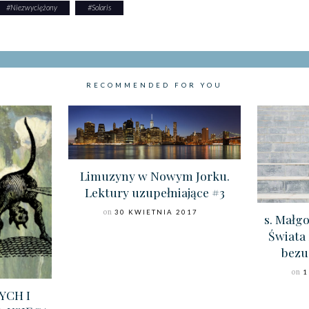
#
Niezwyciężony
#
Solaris
RECOMMENDED FOR YOU
Limuzyny w Nowym Jorku.
Lektury uzupełniające #3
on
30 KWIETNIA 2017
s. Małg
Świata
bezu
on
1
YCH I