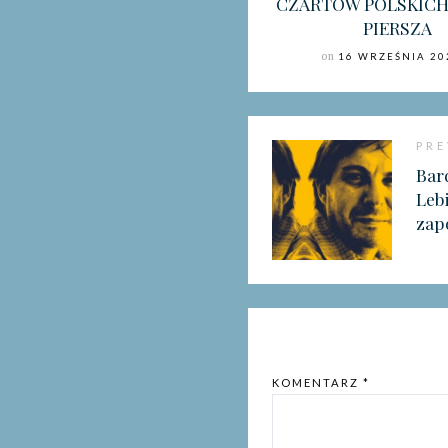
CZARTÓW POLSKICH,
PIERSZA
on
16 WRZEŚNIA 20
PRE
Bard
Leb
zap
KOMENTARZ
*