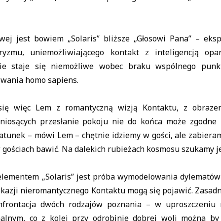
ej jest bowiem „Solaris” bliższe „Głosowi Pana” – eks
tryzmu, uniemożliwiającego kontakt z inteligencją o
ie staje się niemożliwe wobec braku wspólnego punk
wania homo sapiens.
ię więc Lem z romantyczną wizją Kontaktu, z obraze
niosących przesłanie pokoju nie do końca może zgodne 
tunek – mówi Lem – chętnie idziemy w gości, ale zabieramy
w gościach bawić. Na dalekich rubieżach kosmosu szukamy je
elementem „Solaris” jest próba wymodelowania dylematów
 okazji nieromantycznego Kontaktu mogą się pojawić. Zasa
nfrontacja dwóch rodzajów poznania – w uproszczeniu
lnym, co z kolei przy odrobinie dobrej woli można by 