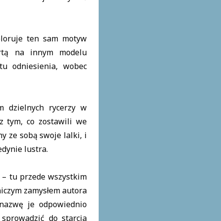
ploruje ten sam motyw
partą na innym modelu
tu odniesienia, wobec
m dzielnych rycerzy w
z tym, co zostawili we
 ze sobą swoje lalki, i
dynie lustra.
 – tu przede wszystkim
dniczym zamysłem autora
 nazwę je odpowiednio
sprowadzić do starcia