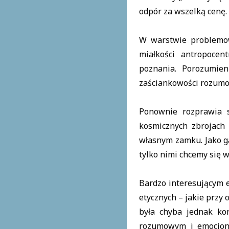
odpór za wszelką cenę.
W warstwie problemow
miałkości antropocen
poznania. Porozumien
zaściankowości rozumo
Ponownie rozprawia s
kosmicznych zbrojach 
własnym zamku. Jako ga
tylko nimi chcemy się 
Bardzo interesującym 
etycznych – jakie przy
była chyba jednak ko
rozumowym i emocjona