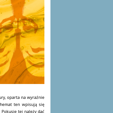
ry, oparta na wyraźnie
hemat ten wpisują się
 Pokusie tej należy dać