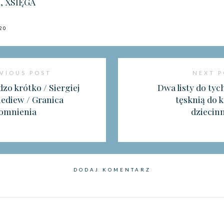
 XSIĘGA
20
VIOUS POST
NEXT 
zo krótko / Siergiej
Dwa listy do tyc
iediew / Granica
tęsknią do k
omnienia
dziecin
DODAJ KOMENTARZ